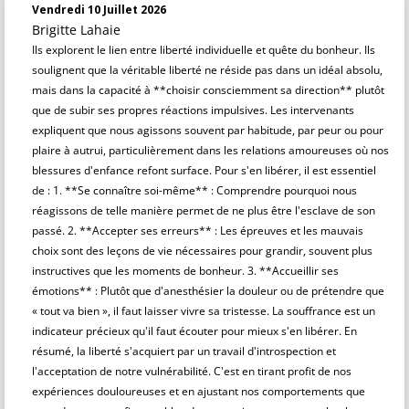
Vendredi 10 Juillet 2026
Brigitte Lahaie
Ils explorent le lien entre liberté individuelle et quête du bonheur. Ils
soulignent que la véritable liberté ne réside pas dans un idéal absolu,
mais dans la capacité à **choisir consciemment sa direction** plutôt
que de subir ses propres réactions impulsives. Les intervenants
expliquent que nous agissons souvent par habitude, par peur ou pour
plaire à autrui, particulièrement dans les relations amoureuses où nos
blessures d'enfance refont surface. Pour s'en libérer, il est essentiel
de : 1. **Se connaître soi-même** : Comprendre pourquoi nous
réagissons de telle manière permet de ne plus être l'esclave de son
passé. 2. **Accepter ses erreurs** : Les épreuves et les mauvais
choix sont des leçons de vie nécessaires pour grandir, souvent plus
instructives que les moments de bonheur. 3. **Accueillir ses
émotions** : Plutôt que d'anesthésier la douleur ou de prétendre que
« tout va bien », il faut laisser vivre sa tristesse. La souffrance est un
indicateur précieux qu'il faut écouter pour mieux s'en libérer. En
résumé, la liberté s'acquiert par un travail d'introspection et
l'acceptation de notre vulnérabilité. C'est en tirant profit de nos
expériences douloureuses et en ajustant nos comportements que