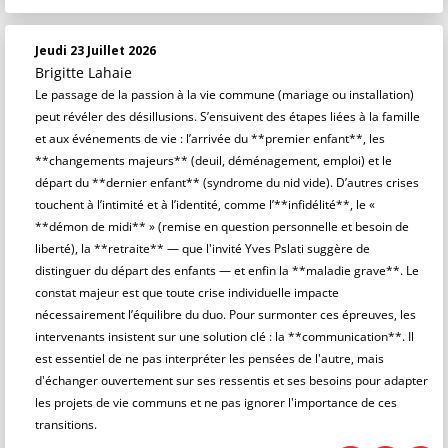
Jeudi 23 Juillet 2026
Brigitte Lahaie
Le passage de la passion à la vie commune (mariage ou installation)
peut révéler des désillusions. S’ensuivent des étapes liées à la famille
et aux événements de vie : l’arrivée du **premier enfant**, les
**changements majeurs** (deuil, déménagement, emploi) et le
départ du **dernier enfant** (syndrome du nid vide). D’autres crises
touchent à l’intimité et à l’identité, comme l’**infidélité**, le «
**démon de midi** » (remise en question personnelle et besoin de
liberté), la **retraite** — que l'invité Yves Pslati suggère de
distinguer du départ des enfants — et enfin la **maladie grave**. Le
constat majeur est que toute crise individuelle impacte
nécessairement l’équilibre du duo. Pour surmonter ces épreuves, les
intervenants insistent sur une solution clé : la **communication**. Il
est essentiel de ne pas interpréter les pensées de l'autre, mais
d'échanger ouvertement sur ses ressentis et ses besoins pour adapter
les projets de vie communs et ne pas ignorer l'importance de ces
transitions.