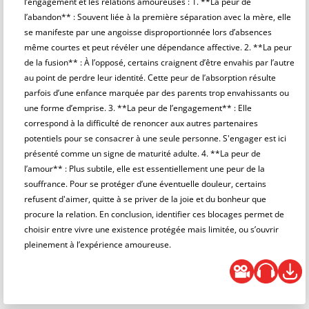
l’engagement et les relations amoureuses : 1. **La peur de
l’abandon** : Souvent liée à la première séparation avec la mère, elle
se manifeste par une angoisse disproportionnée lors d’absences
même courtes et peut révéler une dépendance affective. 2. **La peur
de la fusion** : À l’opposé, certains craignent d’être envahis par l’autre
au point de perdre leur identité. Cette peur de l’absorption résulte
parfois d’une enfance marquée par des parents trop envahissants ou
une forme d’emprise. 3. **La peur de l’engagement** : Elle
correspond à la difficulté de renoncer aux autres partenaires
potentiels pour se consacrer à une seule personne. S'engager est ici
présenté comme un signe de maturité adulte. 4. **La peur de
l’amour** : Plus subtile, elle est essentiellement une peur de la
souffrance. Pour se protéger d’une éventuelle douleur, certains
refusent d'aimer, quitte à se priver de la joie et du bonheur que
procure la relation. En conclusion, identifier ces blocages permet de
choisir entre vivre une existence protégée mais limitée, ou s’ouvrir
pleinement à l’expérience amoureuse.