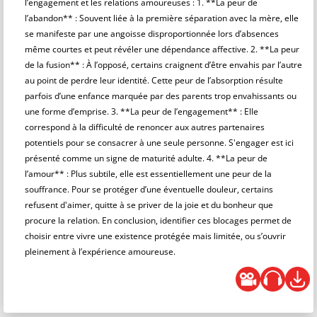
l’engagement et les relations amoureuses : 1. **La peur de
l’abandon** : Souvent liée à la première séparation avec la mère, elle
se manifeste par une angoisse disproportionnée lors d’absences
même courtes et peut révéler une dépendance affective. 2. **La peur
de la fusion** : À l’opposé, certains craignent d’être envahis par l’autre
au point de perdre leur identité. Cette peur de l’absorption résulte
parfois d’une enfance marquée par des parents trop envahissants ou
une forme d’emprise. 3. **La peur de l’engagement** : Elle
correspond à la difficulté de renoncer aux autres partenaires
potentiels pour se consacrer à une seule personne. S'engager est ici
présenté comme un signe de maturité adulte. 4. **La peur de
l’amour** : Plus subtile, elle est essentiellement une peur de la
souffrance. Pour se protéger d’une éventuelle douleur, certains
refusent d'aimer, quitte à se priver de la joie et du bonheur que
procure la relation. En conclusion, identifier ces blocages permet de
choisir entre vivre une existence protégée mais limitée, ou s’ouvrir
pleinement à l’expérience amoureuse.