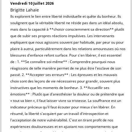
Vendredi 10 Juillet 2026
Brigitte Lahaie
Ils explorent le lien entre liberté individuelle et quête du bonheur. Ils
soulignent que la véritable liberté ne réside pas dans un idéal absolu,
mais dans la capacité à **choisir consciemment sa direction** plutôt
que de subir ses propres réactions impulsives. Les intervenants
expliquent que nous agissons souvent par habitude, par peur ou pour
plaire à autrui, particulièrement dans les relations amoureuses où nos
blessures d'enfance refont surface. Pour s'en libérer, il est essentiel
de : 1. **Se connaître soi-même** : Comprendre pourquoi nous
réagissons de telle manière permet de ne plus être l'esclave de son
passé. 2. **Accepter ses erreurs** : Les épreuves et les mauvais
choix sont des leçons de vie nécessaires pour grandir, souvent plus
instructives que les moments de bonheur. 3. **Accueillir ses
émotions** : Plutôt que d'anesthésier la douleur ou de prétendre que
« tout va bien », il faut laisser vivre sa tristesse. La souffrance est un
indicateur précieux qu'il faut écouter pour mieux s'en libérer. En
résumé, la liberté s'acquiert par un travail d'introspection et
l'acceptation de notre vulnérabilité. C'est en tirant profit de nos
expériences douloureuses et en ajustant nos comportements que