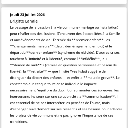
Jeudi 23 Juillet 2026
Brigitte Lahaie
Le passage de la passion à la vie commune (mariage ou installation)
peut révéler des désillusions. S’ensuivent des étapes liées à la famille
et aux événements de vie : l’arrivée du **premier enfant**, les
**changements majeurs** (deuil, déménagement, emploi) et le
départ du **dernier enfant** (syndrome du nid vide). D’autres crises
touchent à l’intimité et à l’identité, comme l’**infidélité**, le «
**démon de midi** » (remise en question personnelle et besoin de
liberté), la **retraite** — que l'invité Yves Pslati suggère de
distinguer du départ des enfants — et enfin la **maladie grave**. Le
constat majeur est que toute crise individuelle impacte
nécessairement l’équilibre du duo. Pour surmonter ces épreuves, les
intervenants insistent sur une solution clé : la **communication**. Il
est essentiel de ne pas interpréter les pensées de l'autre, mais
d'échanger ouvertement sur ses ressentis et ses besoins pour adapter
les projets de vie communs et ne pas ignorer l'importance de ces
transitions.