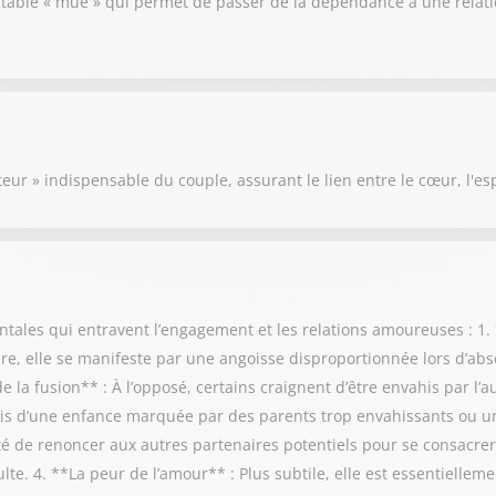
ritable « mue » qui permet de passer de la dépendance à une relati
eur » indispensable du couple, assurant le lien entre le cœur, l'esp
tales qui entravent l’engagement et les relations amoureuses : 1.
ère, elle se manifeste par une angoisse disproportionnée lors d’a
 la fusion** : À l’opposé, certains craignent d’être envahis par l’a
rfois d’une enfance marquée par des parents trop envahissants ou u
lté de renoncer aux autres partenaires potentiels pour se consacre
te. 4. **La peur de l’amour** : Plus subtile, elle est essentiellem