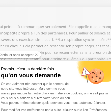
 qui peinent à communiquer verbalement. Elle rappelle que le manq
capacité propre à l'un des partenaires. Pour pallier ce silence et 
ravers des exercices simples : 1. **La respiration synchronisée :**
irer en chœur. Cela permet de ressentir son propre corps, ses tensio
nature main dans la main pour se reconnecter sans la pression des
e difficile mais puissant pour atteindre « l'âme » du partenaire. L'
 ces moments de communion. Sans ces instants de reconnexion, le
ispensable qui permet d'avancer dans la même direction.
e ou installation) peut révéler des désillusions. S’ensuivent des é