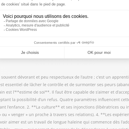
ant**, les **changements majeurs** (deuil, déménagement, emploi)
touchent à l’intimité et à l’identité, comme l’**infidélité**, le « 
retraite** — que l'invité Yves Pslati suggère de distinguer du dépa
ute crise individuelle impacte nécessairement l’équilibre du duo. 
**communication**. Il est essentiel de ne pas interpréter les pensé
ur adapter les projets de vie communs et ne pas ignorer l'importan
, souvent dévorant et peu respectueux de l’autre ; c’est un apprenti
 est essentiel de lâcher le contrôle et de surmonter ses peurs (aban
n est l’**estime de soi**. Il faut être capable de s’aimer et d’acc
ptant la possibilité d’un refus. Quatre paramètres influencent cette
t l’enfance. 2. **La culture** et ses injonctions (libératrices ou in
 ou « venger » un proche à travers ses relations). 4. **Les expérie
voir aimer est un travail de longue haleine qui commence dès l’ado