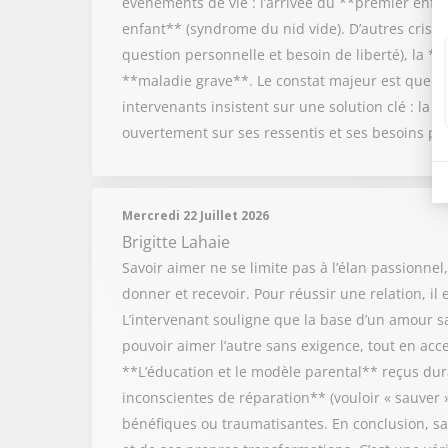
événements de vie : l’arrivée du **premier enf
enfant** (syndrome du nid vide). D’autres crises 
question personnelle et besoin de liberté), la **
**maladie grave**. Le constat majeur est que to
intervenants insistent sur une solution clé : la 
ouvertement sur ses ressentis et ses besoins po
Mercredi 22 Juillet 2026
Brigitte Lahaie
Savoir aimer ne se limite pas à l’élan passionnel
donner et recevoir. Pour réussir une relation, il
L’intervenant souligne que la base d’un amour sai
pouvoir aimer l’autre sans exigence, tout en acce
**L’éducation et le modèle parental** reçus duran
inconscientes de réparation** (vouloir « sauver »
bénéfiques ou traumatisantes. En conclusion, sa