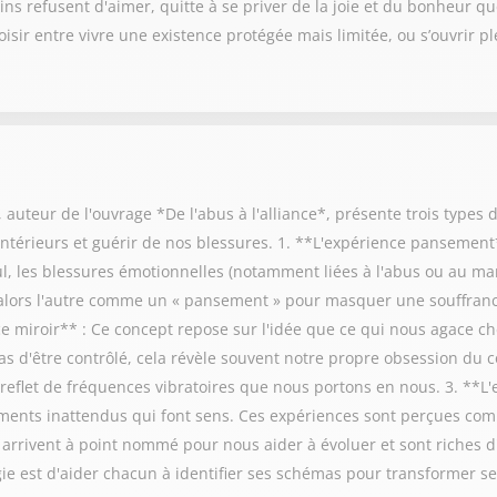
ns refusent d'aimer, quitte à se priver de la joie et du bonheur qu
isir entre vivre une existence protégée mais limitée, ou s’ouvrir p
auteur de l'ouvrage *De l'abus à l'alliance*, présente trois types 
térieurs et guérir de nos blessures. 1. **L'expérience pansement
eul, les blessures émotionnelles (notamment liées à l'abus ou au 
e alors l'autre comme un « pansement » pour masquer une souffranc
e miroir** : Ce concept repose sur l'idée que ce qui nous agace ch
s d'être contrôlé, cela révèle souvent notre propre obsession du
e reflet de fréquences vibratoires que nous portons en nous. 3. **L
ments inattendus qui font sens. Ces expériences sont perçues com
 arrivent à point nommé pour nous aider à évoluer et sont riches d
gie est d'aider chacun à identifier ses schémas pour transformer se