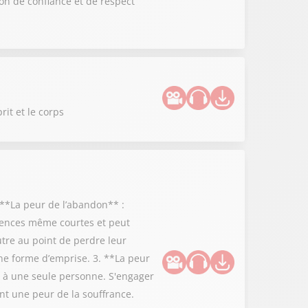
on de confiance et de respect
rit et le corps
 **La peur de l’abandon** :
bsences même courtes et peut
utre au point de perdre leur
ne forme d’emprise. 3. **La peur
r à une seule personne. S'engager
ent une peur de la souffrance.