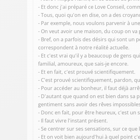
- Et donc j'ai préparé ce Love Conseil, com
- Tous, quoi qu'on en dise, on a des croya
- Par exemple, nous voulons parvenir à une 
- On veut avoir une maison, du coup on va
- Bref, on a parfois des désirs qui sont un
correspondent à notre réalité actuelle.
- Et c'est vrai qu'il y a beaucoup de gens qui
familial, amoureux, que sais-je encore.
- Et en fait, c'est prouvé scientifiquement.
- C'est prouvé scientifiquement, pardon, qu
- Pour accéder au bonheur, il faut déjà arrête
- D'autant que quand on est bien dans sa p
gentiment sans avoir des rêves impossibles
- Donc en fait, pour être heureux, c'est un s
- Il faut vivre l'instant présent.
- Se centrer sur ses sensations, sur ce que 
- Et on voit bien aujourd'hui à quel point c