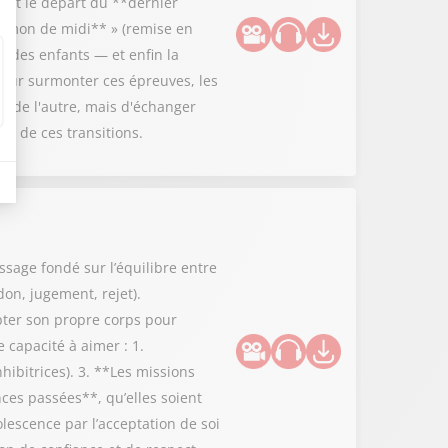
 et le départ du **dernier
**démon de midi** » (remise en
rt des enfants — et enfin la
Pour surmonter ces épreuves, les
es de l'autre, mais d'échanger
ce de ces transitions.
ssage fondé sur l’équilibre entre
don, jugement, rejet).
epter son propre corps pour
 capacité à aimer : 1.
hibitrices). 3. **Les missions
nces passées**, qu’elles soient
lescence par l’acceptation de soi