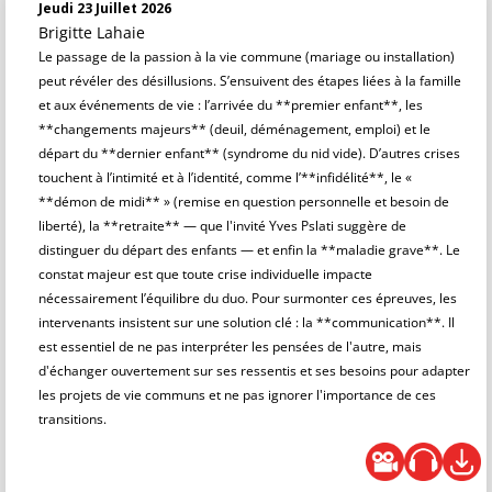
Jeudi 23 Juillet 2026
Brigitte Lahaie
Le passage de la passion à la vie commune (mariage ou installation)
peut révéler des désillusions. S’ensuivent des étapes liées à la famille
et aux événements de vie : l’arrivée du **premier enfant**, les
**changements majeurs** (deuil, déménagement, emploi) et le
départ du **dernier enfant** (syndrome du nid vide). D’autres crises
touchent à l’intimité et à l’identité, comme l’**infidélité**, le «
**démon de midi** » (remise en question personnelle et besoin de
liberté), la **retraite** — que l'invité Yves Pslati suggère de
distinguer du départ des enfants — et enfin la **maladie grave**. Le
constat majeur est que toute crise individuelle impacte
nécessairement l’équilibre du duo. Pour surmonter ces épreuves, les
intervenants insistent sur une solution clé : la **communication**. Il
est essentiel de ne pas interpréter les pensées de l'autre, mais
d'échanger ouvertement sur ses ressentis et ses besoins pour adapter
les projets de vie communs et ne pas ignorer l'importance de ces
transitions.