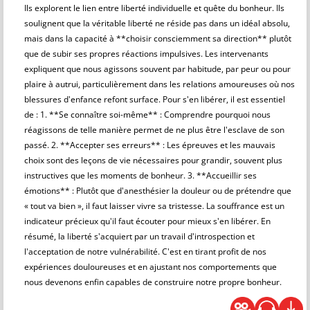
Ils explorent le lien entre liberté individuelle et quête du bonheur. Ils
soulignent que la véritable liberté ne réside pas dans un idéal absolu,
mais dans la capacité à **choisir consciemment sa direction** plutôt
que de subir ses propres réactions impulsives. Les intervenants
expliquent que nous agissons souvent par habitude, par peur ou pour
plaire à autrui, particulièrement dans les relations amoureuses où nos
blessures d'enfance refont surface. Pour s'en libérer, il est essentiel
de : 1. **Se connaître soi-même** : Comprendre pourquoi nous
réagissons de telle manière permet de ne plus être l'esclave de son
passé. 2. **Accepter ses erreurs** : Les épreuves et les mauvais
choix sont des leçons de vie nécessaires pour grandir, souvent plus
instructives que les moments de bonheur. 3. **Accueillir ses
émotions** : Plutôt que d'anesthésier la douleur ou de prétendre que
« tout va bien », il faut laisser vivre sa tristesse. La souffrance est un
indicateur précieux qu'il faut écouter pour mieux s'en libérer. En
résumé, la liberté s'acquiert par un travail d'introspection et
l'acceptation de notre vulnérabilité. C'est en tirant profit de nos
expériences douloureuses et en ajustant nos comportements que
nous devenons enfin capables de construire notre propre bonheur.