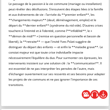
Le passage de la passion à la vie commune (mariage ou installation)
peut révéler des désillusions. S’ensuivent des étapes liées à la famille
et aux événements de vie : l’arrivée du **premier enfant**, les
**changements majeurs** (deuil, déménagement, emploi) et le
départ du **dernier enfant** (syndrome du nid vide). D’autres crises
touchent à l’intimité et à l’identité, comme l’**infidélité**, le «
**démon de midi** » (remise en question personnelle et besoin de
liberté), la **retraite** — que l'invité Yves Pslati suggère de
distinguer du départ des enfants — et enfin la **maladie grave**. Le
constat majeur est que toute crise individuelle impacte
nécessairement l’équilibre du duo. Pour surmonter ces épreuves, les
intervenants insistent sur une solution clé : la **communication**. Il
est essentiel de ne pas interpréter les pensées de l'autre, mais
d'échanger ouvertement sur ses ressentis et ses besoins pour adapter
les projets de vie communs et ne pas ignorer l'importance de ces
transitions.