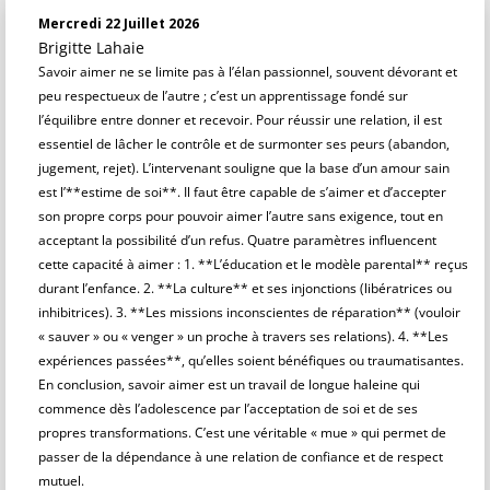
Mercredi 22 Juillet 2026
Brigitte Lahaie
Savoir aimer ne se limite pas à l’élan passionnel, souvent dévorant et
peu respectueux de l’autre ; c’est un apprentissage fondé sur
l’équilibre entre donner et recevoir. Pour réussir une relation, il est
essentiel de lâcher le contrôle et de surmonter ses peurs (abandon,
jugement, rejet). L’intervenant souligne que la base d’un amour sain
est l’**estime de soi**. Il faut être capable de s’aimer et d’accepter
son propre corps pour pouvoir aimer l’autre sans exigence, tout en
acceptant la possibilité d’un refus. Quatre paramètres influencent
cette capacité à aimer : 1. **L’éducation et le modèle parental** reçus
durant l’enfance. 2. **La culture** et ses injonctions (libératrices ou
inhibitrices). 3. **Les missions inconscientes de réparation** (vouloir
« sauver » ou « venger » un proche à travers ses relations). 4. **Les
expériences passées**, qu’elles soient bénéfiques ou traumatisantes.
En conclusion, savoir aimer est un travail de longue haleine qui
commence dès l’adolescence par l’acceptation de soi et de ses
propres transformations. C’est une véritable « mue » qui permet de
passer de la dépendance à une relation de confiance et de respect
mutuel.