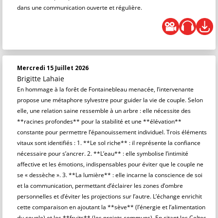
dans une communication ouverte et régulière.
Mercredi 15 Juillet 2026
Brigitte Lahaie
En hommage à la forêt de Fontainebleau menacée, l’intervenante
propose une métaphore sylvestre pour guider la vie de couple. Selon
elle, une relation saine ressemble à un arbre : elle nécessite des
**racines profondes** pour la stabilité et une **élévation**
constante pour permettre l’épanouissement individuel. Trois éléments
vitaux sont identifiés : 1. **Le sol riche** : il représente la confiance
nécessaire pour s’ancrer. 2. **L’eau** : elle symbolise l’intimité
affective et les émotions, indispensables pour éviter que le couple ne
se « dessèche ». 3. **La lumière** : elle incarne la conscience de soi
et la communication, permettant d’éclairer les zones d’ombre
personnelles et d’éviter les projections sur l’autre. L’échange enrichit
cette comparaison en ajoutant la **sève** (l’énergie et l’alimentation
du couple) et les **fruits** (les projets communs). En citant les Celtes