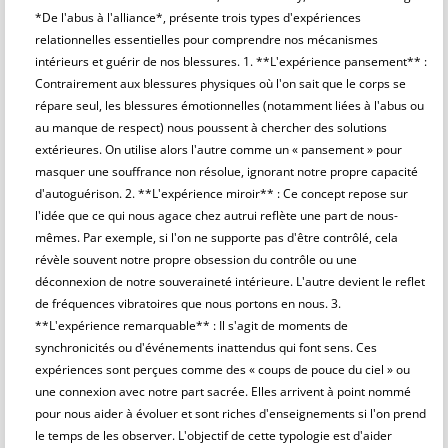
*De l'abus à l'alliance*, présente trois types d'expériences
relationnelles essentielles pour comprendre nos mécanismes
intérieurs et guérir de nos blessures. 1. **L'expérience pansement** :
Contrairement aux blessures physiques où l'on sait que le corps se
répare seul, les blessures émotionnelles (notamment liées à l'abus ou
au manque de respect) nous poussent à chercher des solutions
extérieures. On utilise alors l'autre comme un « pansement » pour
masquer une souffrance non résolue, ignorant notre propre capacité
d'autoguérison. 2. **L'expérience miroir** : Ce concept repose sur
l'idée que ce qui nous agace chez autrui reflète une part de nous-
mêmes. Par exemple, si l'on ne supporte pas d'être contrôlé, cela
révèle souvent notre propre obsession du contrôle ou une
déconnexion de notre souveraineté intérieure. L'autre devient le reflet
de fréquences vibratoires que nous portons en nous. 3.
**L'expérience remarquable** : Il s'agit de moments de
synchronicités ou d'événements inattendus qui font sens. Ces
expériences sont perçues comme des « coups de pouce du ciel » ou
une connexion avec notre part sacrée. Elles arrivent à point nommé
pour nous aider à évoluer et sont riches d'enseignements si l'on prend
le temps de les observer. L'objectif de cette typologie est d'aider