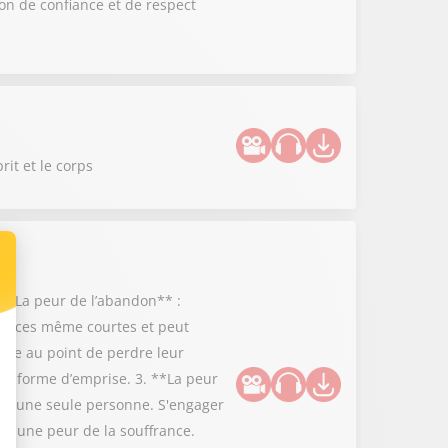
on de confiance et de respect
rit et le corps
 **La peur de l’abandon** :
bsences même courtes et peut
utre au point de perdre leur
ne forme d’emprise. 3. **La peur
r à une seule personne. S'engager
ent une peur de la souffrance.