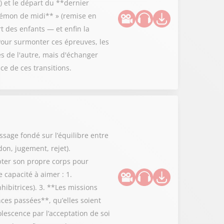
 et le départ du **dernier
**démon de midi** » (remise en
rt des enfants — et enfin la
Pour surmonter ces épreuves, les
es de l'autre, mais d'échanger
ce de ces transitions.
ssage fondé sur l’équilibre entre
don, jugement, rejet).
epter son propre corps pour
 capacité à aimer : 1.
hibitrices). 3. **Les missions
nces passées**, qu’elles soient
lescence par l’acceptation de soi