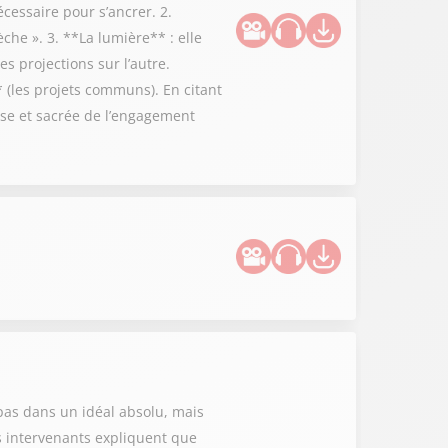
écessaire pour s’ancrer. 2.
èche ». 3. **La lumière** : elle
s projections sur l’autre.
* (les projets communs). En citant
euse et sacrée de l’engagement
e pas dans un idéal absolu, mais
s intervenants expliquent que