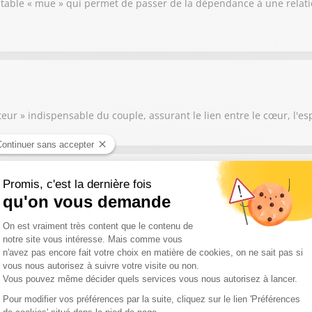
ritable « mue » qui permet de passer de la dépendance à une relati
eur » indispensable du couple, assurant le lien entre le cœur, l'esp
tales qui entravent l’engagement et les relations amoureuses : 1.
ère, elle se manifeste par une angoisse disproportionnée lors d’a
 la fusion** : À l’opposé, certains craignent d’être envahis par l’a
rfois d’une enfance marquée par des parents trop envahissants ou u
lté de renoncer aux autres partenaires potentiels pour se consacre
te. 4. **La peur de l’amour** : Plus subtile, elle est essentiellem