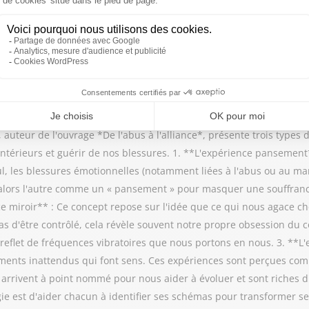
ns refusent d'aimer, quitte à se priver de la joie et du bonheur qu
isir entre vivre une existence protégée mais limitée, ou s’ouvrir p
auteur de l'ouvrage *De l'abus à l'alliance*, présente trois types 
térieurs et guérir de nos blessures. 1. **L'expérience pansement
eul, les blessures émotionnelles (notamment liées à l'abus ou au 
e alors l'autre comme un « pansement » pour masquer une souffranc
e miroir** : Ce concept repose sur l'idée que ce qui nous agace ch
s d'être contrôlé, cela révèle souvent notre propre obsession du
e reflet de fréquences vibratoires que nous portons en nous. 3. **L
ments inattendus qui font sens. Ces expériences sont perçues com
 arrivent à point nommé pour nous aider à évoluer et sont riches d
gie est d'aider chacun à identifier ses schémas pour transformer se