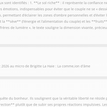
 sont identifiés : 1. **Le sol riche** : il représente la confiance n
 les émotions, indispensables pour éviter que le couple ne se « dess
 permettant d’éclairer les zones d’ombre personnelles et d’éviter le
la **sève** (l’énergie et l’alimentation du couple) et les **fruits*
 frères de lumière », le texte souligne la dimension vivante, préci
t 2026 au micro de Brigitte La Haie : La comme,ion d'âme
t quête du bonheur. Ils soulignent que la véritable liberté ne résid
rection** plutôt que de subir ses propres réactions impulsives. Le