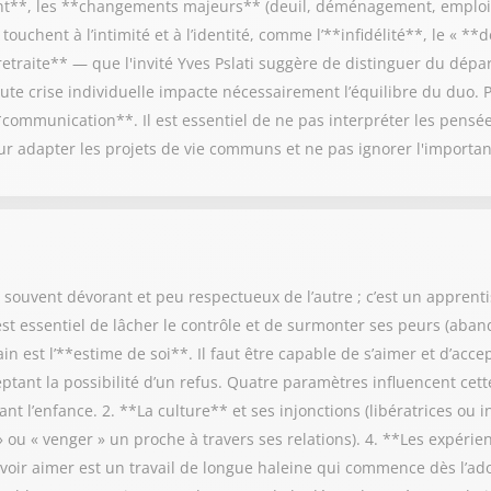
ant**, les **changements majeurs** (deuil, déménagement, emploi)
touchent à l’intimité et à l’identité, comme l’**infidélité**, le « 
retraite** — que l'invité Yves Pslati suggère de distinguer du dépa
ute crise individuelle impacte nécessairement l’équilibre du duo. 
**communication**. Il est essentiel de ne pas interpréter les pensé
ur adapter les projets de vie communs et ne pas ignorer l'importan
, souvent dévorant et peu respectueux de l’autre ; c’est un apprenti
 est essentiel de lâcher le contrôle et de surmonter ses peurs (aban
n est l’**estime de soi**. Il faut être capable de s’aimer et d’acc
ptant la possibilité d’un refus. Quatre paramètres influencent cette
t l’enfance. 2. **La culture** et ses injonctions (libératrices ou in
 ou « venger » un proche à travers ses relations). 4. **Les expérie
voir aimer est un travail de longue haleine qui commence dès l’ado