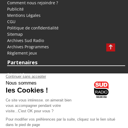
Comment nous rejoindre ?
Publicité
Mentions Légales
CGU
Politique de confidentialité
Sitemap
Archives Sud Radio
Archives Programmes
Règlement jeux
Partenaires
fiducial.fr
lyoncapitale.fr
olympique-et-lyonnais.com
L'application Iphone / Android
Téléchargez l'application