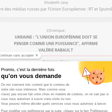
Elisabeth Levy
e des médias russes par l’Union Européenne : RT et Sputnik 
Chronique:
UKRAINE : "L'UNION EUROPÉENNE DOIT SE
PENSER COMME UNE PUISSANCE", AFFIRME
VALÉRIE RABAULT
Benjamin Glaise
t Garonne, présidente du groupe socialiste à l'Assemblée na
Chronique:
ON EN PARLE
Frédéric Brindelle