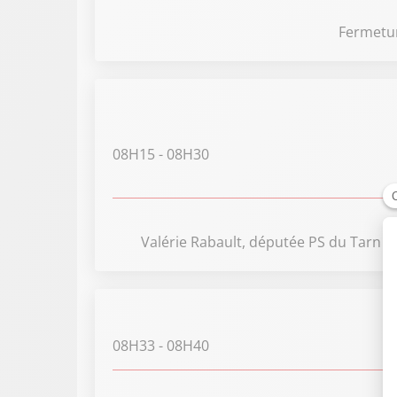
Fermetur
08H15
- 08H30
Valérie Rabault, députée PS du Tarn e
08H33
- 08H40