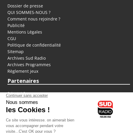
Dossier de presse
QUI SOMMES-NOUS ?
Comment nous rejoindre ?
Publicité
Mentions Légales
CGU
Politique de confidentialité
Sitemap
Archives Sud Radio
Archives Programmes
Règlement jeux
Partenaires
fiducial.fr
lyoncapitale.fr
olympique-et-lyonnais.com
L'application Iphone / Android