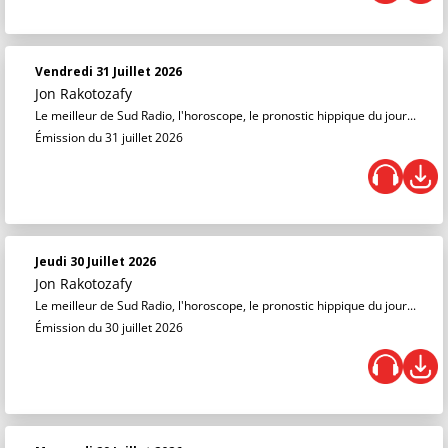
Vendredi 31 Juillet 2026
Jon Rakotozafy
Le meilleur de Sud Radio, l'horoscope, le pronostic hippique du jour...
Émission du 31 juillet 2026
Jeudi 30 Juillet 2026
Jon Rakotozafy
Le meilleur de Sud Radio, l'horoscope, le pronostic hippique du jour...
Émission du 30 juillet 2026