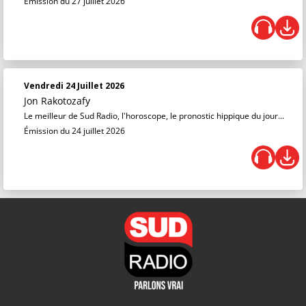
Émission du 27 juillet 2026
Vendredi 24 Juillet 2026
Jon Rakotozafy
Le meilleur de Sud Radio, l'horoscope, le pronostic hippique du jour...
Émission du 24 juillet 2026