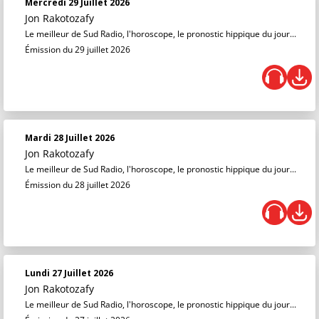
Mercredi 29 Juillet 2026
Jon Rakotozafy
Le meilleur de Sud Radio, l'horoscope, le pronostic hippique du jour...
Émission du 29 juillet 2026
Mardi 28 Juillet 2026
Jon Rakotozafy
Le meilleur de Sud Radio, l'horoscope, le pronostic hippique du jour...
Émission du 28 juillet 2026
Lundi 27 Juillet 2026
Jon Rakotozafy
Le meilleur de Sud Radio, l'horoscope, le pronostic hippique du jour...