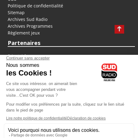
Politique de confidentialité
Sitemap
Archives Sud Radio
Archives Programmes
Règlement jeux
Partenaires
fiducial.fr
lyoncapitale.fr
olympique-et-lyonnais.com
L'application Iphone / Android
Téléchargez l'application
Les cookies
Gestion des cookies