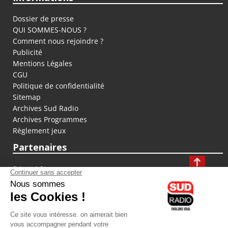
Dossier de presse
QUI SOMMES-NOUS ?
Comment nous rejoindre ?
Publicité
Mentions Légales
CGU
Politique de confidentialité
Sitemap
Archives Sud Radio
Archives Programmes
Règlement jeux
Partenaires
fiducial.fr
lyoncapitale.fr
olympique-et-lyonnais.com
L'application Iphone / Android