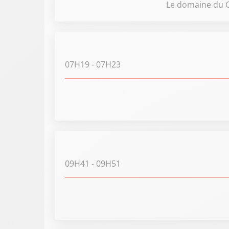
Le domaine du C
07H19
- 07H23
09H41
- 09H51