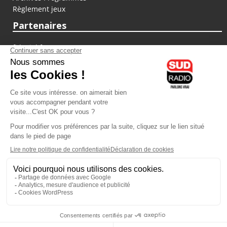
Règlement jeux
Partenaires
fiducial.fr
lyoncapitale.fr
olympique-et-lyonnais.com
L'application Iphone / Android
Téléchargez l'application
Les cookies
Gestion des cookies
Crédit photos : ©Sud Radio / Pierre Olivier
17H00
-
19H00
19H00 - 20H00