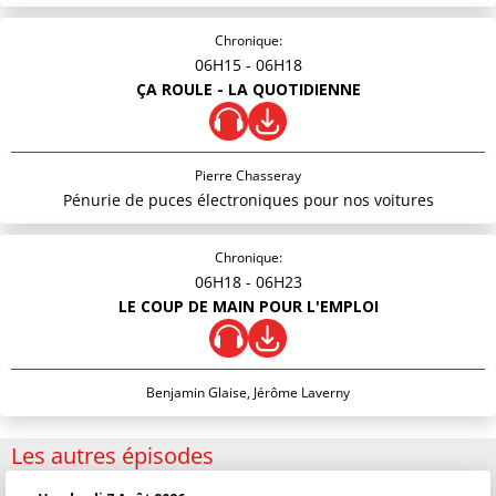
Chronique:
06H15
- 06H18
ÇA ROULE - LA QUOTIDIENNE
Pierre Chasseray
Pénurie de puces électroniques pour nos voitures
Chronique:
06H18
- 06H23
LE COUP DE MAIN POUR L'EMPLOI
Benjamin Glaise, Jérôme Laverny
Les autres épisodes