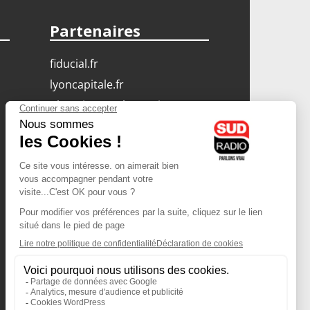
Partenaires
fiducial.fr
lyoncapitale.fr
olympique-et-lyonnais.com
L'application Iphone
/ Android
Téléchargez l'application
Les cookies
Gestion des cookies