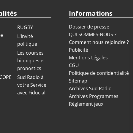
lités
Informations
Dossier de presse
RUGBY
QUI SOMMES-NOUS ?
ue
L'invité
Comment nous rejoindre ?
politique
Publicité
S
Les courses
Mentions Légales
hippiques et
CGU
pronostics
Politique de confidentialité
COPE
Sud Radio à
Sitemap
votre Service
Archives Sud Radio
avec Fiducial
Archives Programmes
Règlement jeux