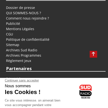
Dossier de presse
QUI SOMMES-NOUS ?
Comment nous rejoindre ?
Publicité
Mentions Légales
CGU
Politique de confidentialité
Sitemap
Archives Sud Radio
Archives Programmes
Règlement jeux
Partenaires
fiducial.fr
lyoncapitale.fr
olympique-et-lyonnais.com
L'application Iphone / Android