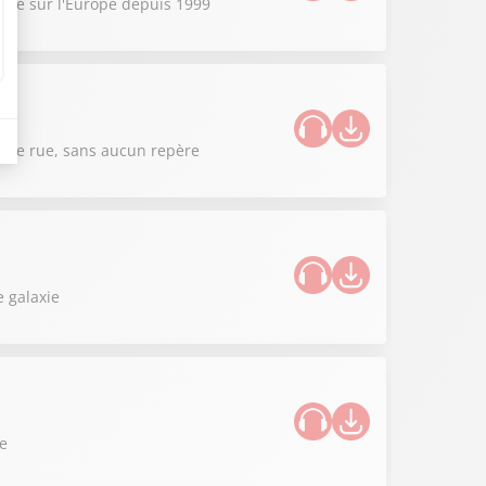
sible sur l'Europe depuis 1999
 même rue, sans aucun repère
 galaxie
ce