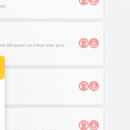
ues
ont découvert un trésor bien plus