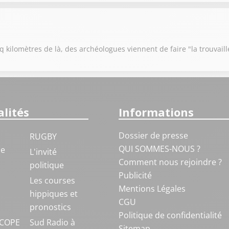
 kilomètres de là, des archéologues viennent de faire "la trouvaill
lités
Informations
Dossier de presse
RUGBY
QUI SOMMES-NOUS ?
ue
L'invité
Comment nous rejoindre ?
politique
Publicité
S
Les courses
Mentions Légales
hippiques et
CGU
pronostics
Politique de confidentialité
COPE
Sud Radio à
Sitemap