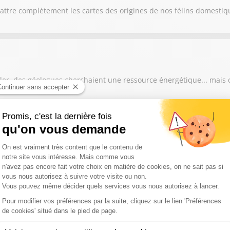
attre complètement les cartes des origines de nos félins domestiq
ller, des géologues cherchaient une ressource énergétique... mais 
ent plus les foyers d'incendie depuis plusieurs jours