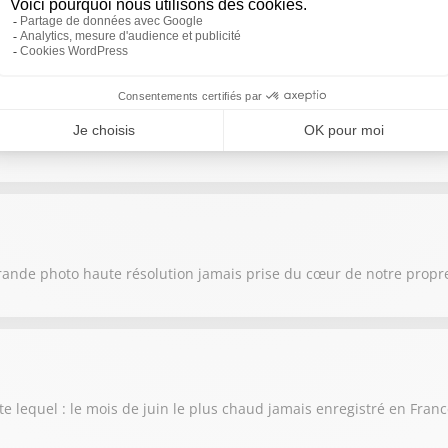
e la Terre et le Soleil, provoquant la plus grande éclipse solaire vi
raverser l'océan pendant 30 ans, et revenir vous installer dans la
rande photo haute résolution jamais prise du cœur de notre propre
te lequel : le mois de juin le plus chaud jamais enregistré en Fran