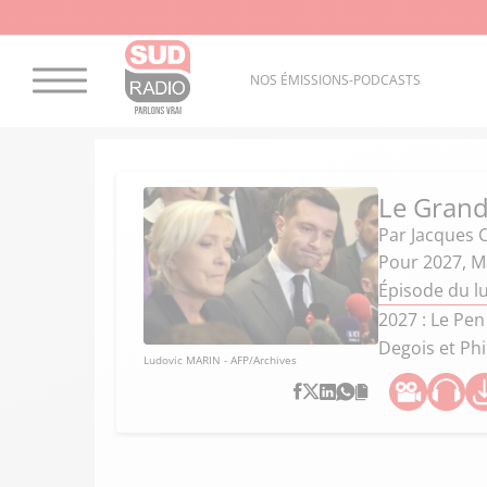
NOS ÉMISSIONS-PODCASTS
Le Grand
Par
Jacques 
Pour 2027, M
Épisode du lu
2027 : Le Pen
Degois et Phi
Ludovic MARIN - AFP/Archives