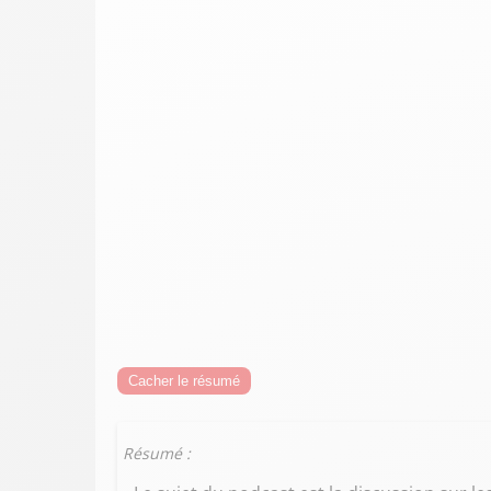
Cacher le résumé
Résumé :