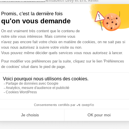
la France ? Débat avec Elisabeth Lévy et Eric Revel
 débat avec Elisabeth Lévy et Eric Revel
 a échoué, faute d'une majorité des socialistes : débat Elisabeth 
iasco ? Débat avec Françoise Degois et Elisabeth Lévy