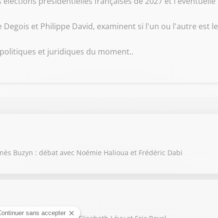
s élections présidentielles françaises de 2027 et l'éventuell
Degois et Philippe David, examinent si l'un ou l'autre est l
politiques et juridiques du moment..
 Agnès Buzyn : débat avec Noémie Halioua et Frédéric Dabi