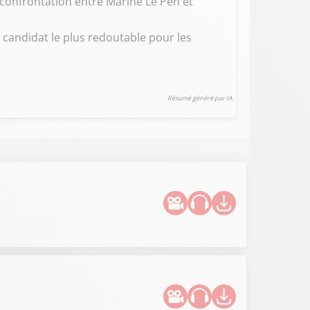
e confrontation entre Marine Le Pen et
e candidat le plus redoutable pour les
Résumé généré par IA