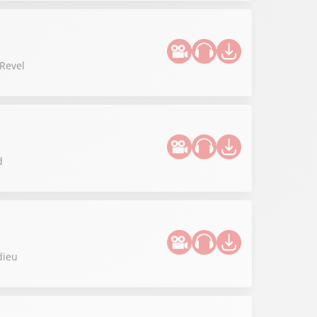
 Revel
d
dieu