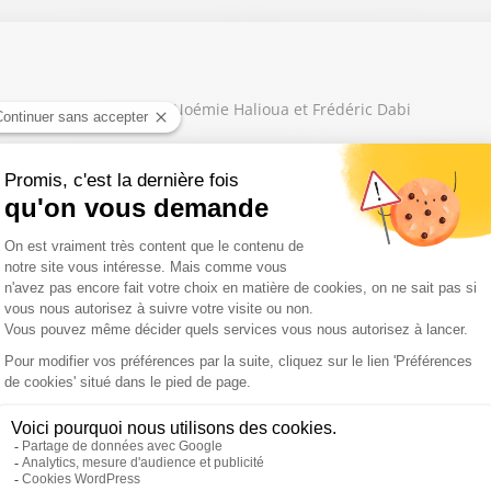
 Agnès Buzyn : débat avec Noémie Halioua et Frédéric Dabi
la France ? Débat avec Elisabeth Lévy et Eric Revel
 débat avec Elisabeth Lévy et Eric Revel