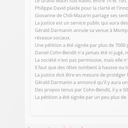
Le Grand Matin Sud Radio, entre 7h et 10h,
Philippe David plaide pour la clarté et l'inn
Giovanne de Chili-Mazarin partage ses sen
La justice est un service public qui aura des
Gérald Darmanin annule sa venue à Montpell
réseaux sociaux.
Une pétition a été signée par plus de 7000 
Daniel Cohn-Bendit n'a jamais été ni jugé, 
La société n'est pas permissive, mais elle 
Il faut que des têtes tombent à hausse ou t
La justice doit être en mesure de protéger le
Gérald Darmanin a annoncé qu'il y aura un 
Des propos tenus par Cohn-Bendit, il y a 5
La pétition a été signée par un peu plus d