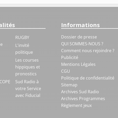
lités
Informations
Dossier de presse
RUGBY
QUI SOMMES-NOUS ?
ue
L'invité
Comment nous rejoindre ?
politique
Publicité
S
Les courses
Mentions Légales
hippiques et
CGU
pronostics
Politique de confidentialité
COPE
Sud Radio à
Sitemap
votre Service
Archives Sud Radio
avec Fiducial
Archives Programmes
Règlement jeux