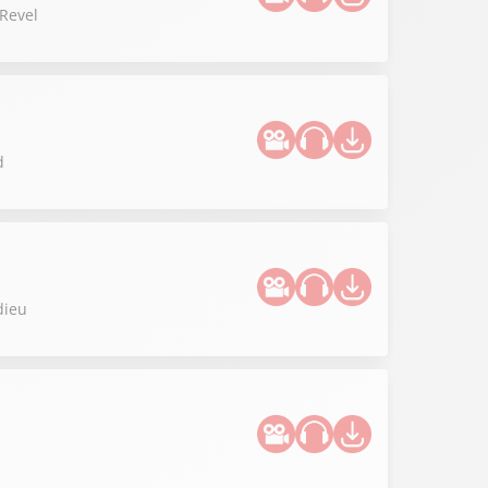
 Revel
d
dieu