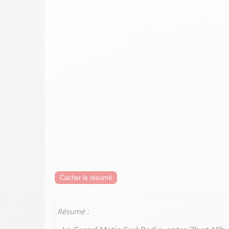
Cacher le résumé
Résumé :