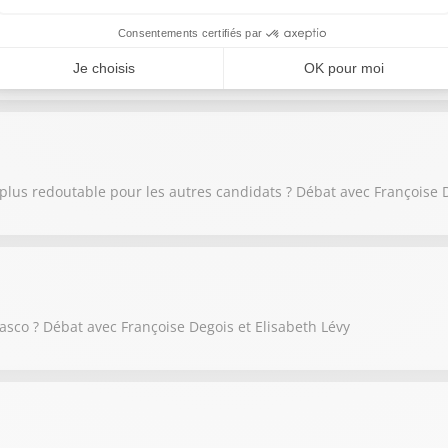
 a échoué, faute d'une majorité des socialistes : débat Elisabeth 
e plus redoutable pour les autres candidats ? Débat avec Françoise 
iasco ? Débat avec Françoise Degois et Elisabeth Lévy