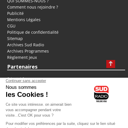
QUI SOMMES-NOUS ?
Comment nous rejoindre ?
Publicité
Mentions Légales
CGU
Politique de confidentialité
Sitemap
Archives Sud Radio
Archives Programmes
Règlement jeux
Partenaires
fiducial.fr
lyoncapitale.fr
olympique-et-lyonnais.com
L'application Iphone / Android
Téléchargez l'application