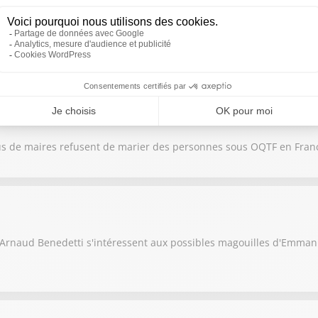
 sont de plus en plus compliquées : on en parle Olivier Hourcau
us de maires refusent de marier des personnes sous OQTF en Fran
ité Arnaud Benedetti s'intéressent aux possibles magouilles d'Emm