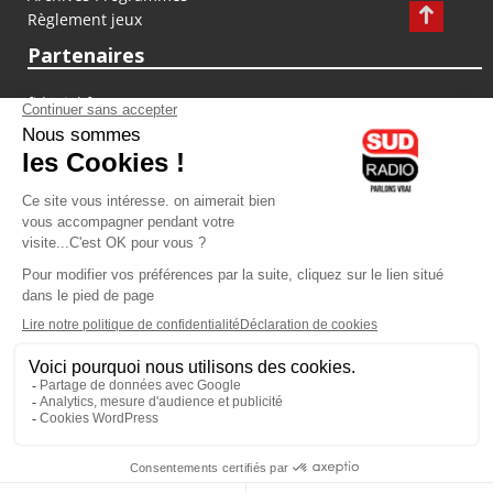
Règlement jeux
Partenaires
fiducial.fr
lyoncapitale.fr
olympique-et-lyonnais.com
L'application Iphone / Android
Téléchargez l'application
Les cookies
Gestion des cookies
Crédit photos : ©Sud Radio / Pierre Olivier
16H00
-
17H00
17H00 - 18H00