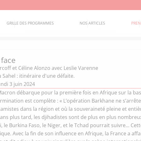
GRILLE DES PROGRAMMES
NOS ARTICLES
PREN
 face
coff et Céline Alonzo
avec Leslie Varenne
ahel : itinéraire d'une défaite.
ndi 3 juin 2024
cron débarque pour la première fois en Afrique sur la bas
rmination est complète : « L’opération Barkhane ne s’arrêter
slamistes dans la région et où la souveraineté pleine et enti
 ans plus tard, les djihadistes sont de plus en plus nombreux
i, le Burkina Faso, le Niger, et le Tchad pourrait suivre... Cet
ique. Avec la fin de son influence en Afrique, la France a aff