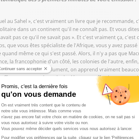
l au Sahel », c'est vraiment un livre que je recommande, c'est
olitaire dans un continent qu'il ne connaît pas. Et vous di
vait pas ce qu'il ne savait pas ». Et c'est vraiment ça, c'est 
ps, que vous êtes spécialiste de l'Afrique, vous y avez pass
e quand même ce qui s'est passé. Alors, il n'y a pas que M
ce, la francophonie d'un côté, les colonies de l'autre, enfi
. Alors ce qui est absolument, on apprend vraiment beaucou
 gouffre et presque abyssale du désamour effectivement, ou j
qu'est-ce qui fait qu'on en est à ce point ?
es sur ce sujet-là. D'abord, on parle toujours de sentiment an
ti-français. Ils rejettent la politique française. Mais moi, je 
ut se passe bien pour eux, donc il n'y a absolument aucun ra