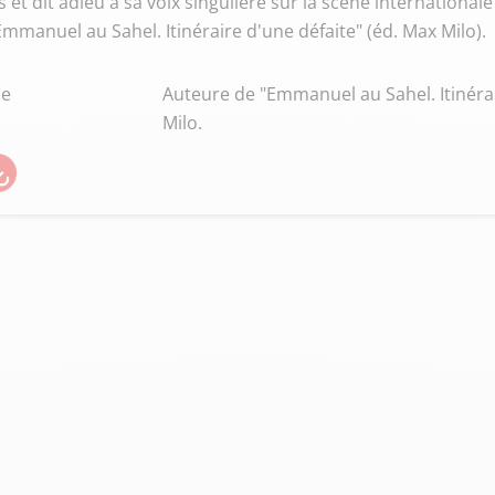
 et dit adieu à sa voix singulière sur la scène international
mmanuel au Sahel. Itinéraire d'une défaite" (éd. Max Milo).
ne
Auteure de "Emmanuel au Sahel. Itinérai
Milo.