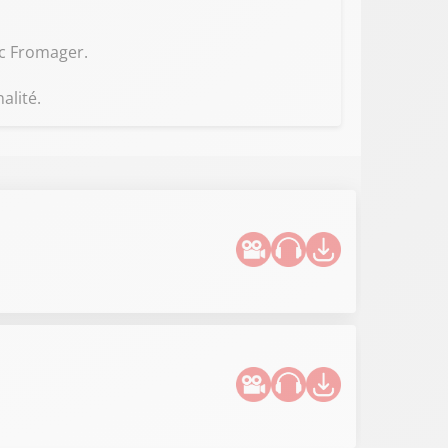
rc Fromager.
alité.