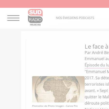
NOS ÉMISSIONS-PODCASTS
Le face à
Par
André Ber
Emmanuel au S
Épisode du lu
"Emmanuel Ma
2017. Sa déte
terroristes i
avant. » Sept
quitter le Mal
déroute polit
Photodisc de Photo Images - Canva Pro