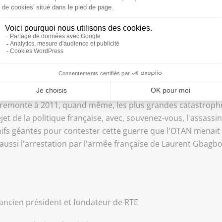
, il n'y a pas ça ?
nchement, les Africains d'Afrique francophone que je connais
tout cas, ce où je me rends, il n'y a absolument pas ça.
s strates successives qui ont été posées. On peut revenir tr
 je remonte à 2011, quand même, les plus grandes catastrophes
 rejet de la politique française, avec, souvenez-vous, l'assass
anifs géantes pour contester cette guerre que l'OTAN menait 
est aussi l'arrestation par l'armée française de Laurent Gba
 ancien président et fondateur de RTE