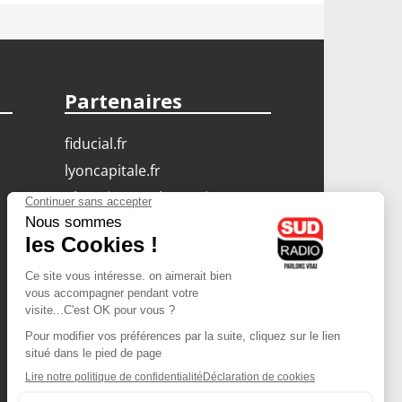
Partenaires
fiducial.fr
lyoncapitale.fr
olympique-et-lyonnais.com
L'application Iphone
/ Android
Téléchargez l'application