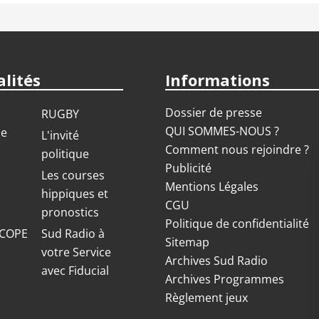
lités
Informations
Dossier de presse
RUGBY
QUI SOMMES-NOUS ?
ue
L'invité
Comment nous rejoindre ?
politique
Publicité
S
Les courses
Mentions Légales
hippiques et
CGU
pronostics
Politique de confidentialité
COPE
Sud Radio à
Sitemap
votre Service
Archives Sud Radio
avec Fiducial
Archives Programmes
Règlement jeux