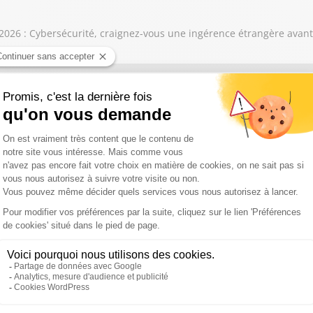
026 : Cybersécurité, craignez-vous une ingérence étrangère avant 
contre les femmes, la détention provisoire doit-elle être automati
août 2026 : Ceuta, faut-il exclure l’Espagne de l’Union Européenne