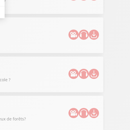
e ?
cole ?
eux de forêts?