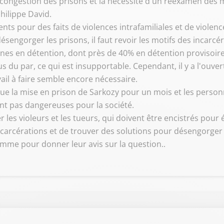
écongestion des prisons et la nécessité d'un réexamen des m
hilippe David.
nts pour des faits de violences intrafamiliales et de viole
gorger les prisons, il faut revoir les motifs des incarcér
onnes en détention, dont près de 40% en détention provisoir
du par, ce qui est insupportable. Cependant, il y a l'ouver
vail à faire semble encore nécessaire.
 que la mise en prison de Sarkozy pour un mois et les pe
ont pas dangereuses pour la société.
r les violeurs et les tueurs, qui doivent être encistrés pour 
ncarcérations et de trouver des solutions pour désengorger 
amme pour donner leur avis sur la question..