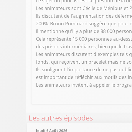
Le sujet du podcast est la question de la d
Les animateurs sont Cécile de Ménibus et P
Ils discutent de l'augmentation des déferme
200%. Bruno Pommard suggère que pour désen
Il mentionne qu'il y a plus de 88 000 pers
Cela représente 15 000 personnes au-dessus 
des prisons intermédiaires, bien que le tra
Les animateurs discutent d'exemples tels
fonds, qui reçoivent un bracelet mais ne s
Ils soulignent l'importance de ne pas oublie
est important de réfléchir aux motifs des i
Les animateurs invitent à appeler le progr
Les autres épisodes
Jeudi 6 Août 2026