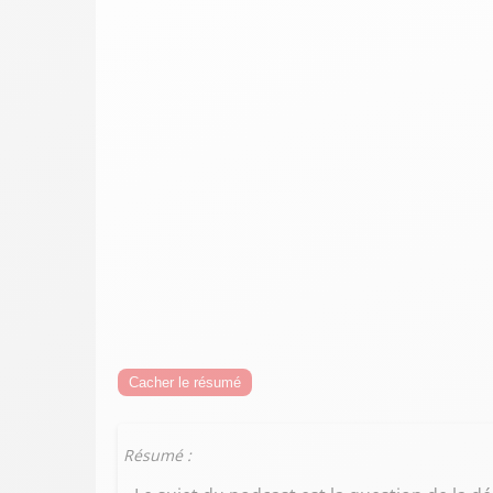
Cacher le résumé
Résumé :