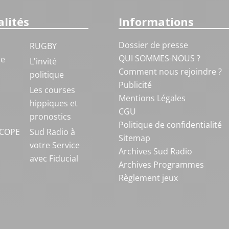
lités
Informations
Dossier de presse
RUGBY
QUI SOMMES-NOUS ?
ue
L'invité
Comment nous rejoindre ?
politique
Publicité
S
Les courses
Mentions Légales
hippiques et
CGU
pronostics
Politique de confidentialité
COPE
Sud Radio à
Sitemap
votre Service
Archives Sud Radio
avec Fiducial
Archives Programmes
Règlement jeux