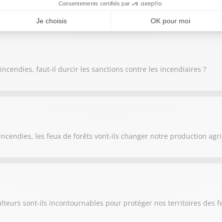
ement climatique doit-il être la priorité de la France et de l’Europ
cendies, faut-il durcir les sanctions contre les incendiaires ?
ncendies, les feux de forêts vont-ils changer notre production agri
lteurs sont-ils incontournables pour protéger nos territoires des f