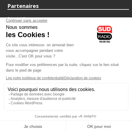
Partenaires
fiducial.fr
lyoncapitale.fr
olympique-et-lyonnais.com
L'application Iphone / Android
Téléchargez l'application
Les cookies
Gestion des cookies
Crédit photos : ©Sud Radio / Pierre Olivier
07H00
-
10H00
10H00 - 13H00
Jacques Cardoze
Noémie Halioua
Le Grand Matin
Les débats de l'été