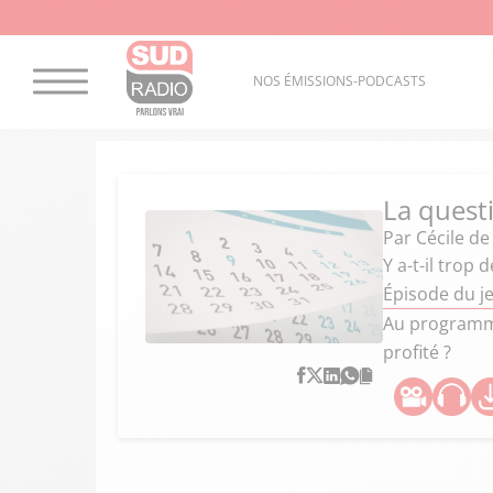
NOS ÉMISSIONS-PODCASTS
La quest
Par
Cécile de
Y a-t-il trop 
Épisode du j
Au programme 
profité ?