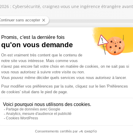
026 : Cybersécurité, craignez-vous une ingérence étrangère avant 
contre les femmes, la détention provisoire doit-elle être automati
août 2026 : Ceuta, faut-il exclure l’Espagne de l’Union Européenne
ement climatique doit-il être la priorité de la France et de l’Europ