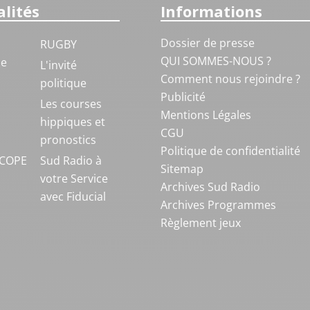
lités
Informations
Dossier de presse
RUGBY
QUI SOMMES-NOUS ?
ue
L'invité
Comment nous rejoindre ?
politique
Publicité
S
Les courses
Mentions Légales
hippiques et
CGU
pronostics
Politique de confidentialité
COPE
Sud Radio à
Sitemap
votre Service
Archives Sud Radio
avec Fiducial
Archives Programmes
Règlement jeux