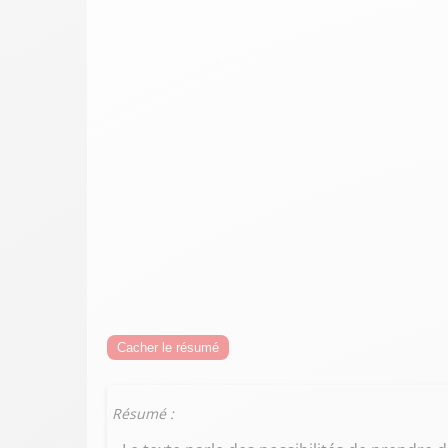
Cacher le résumé
Résumé :