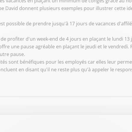
 des vacances en plaçant un minimum de congés grâce au no
e David donnent plusieurs exemples pour illustrer cette idée
st possible de prendre jusqu'à 17 jours de vacances d'affilée 
de profiter d'un week-end de 4 jours en plaçant le lundi 13 ju
fre une pause agréable en plaçant le jeudi et le vendredi.
autre pause.
ités sont bénéfiques pour les employés car elles leur perm
concluent en disant qu'il ne reste plus qu'à appeler le res