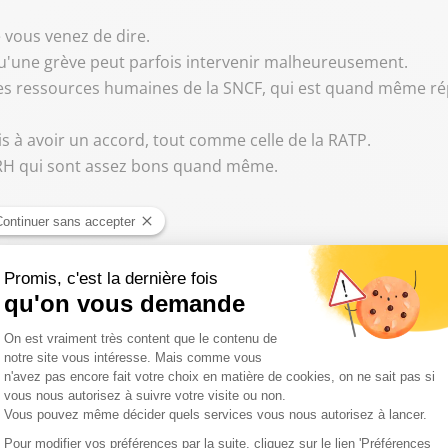
e vous venez de dire.
 qu'une grève peut parfois intervenir malheureusement.
on des ressources humaines de la SNCF, qui est quand même r
is à avoir un accord, tout comme celle de la RATP.
DRH qui sont assez bons quand même.
u'on demande, c'est plus une négoce, c'est une capitulation
un terrain d'entente à mi-chemin, vous voyez.
re lâcher effectivement peut-être 60, 70 euros, et non pas le
la concurrence de Trenitalia qui arrive.
quant, René.