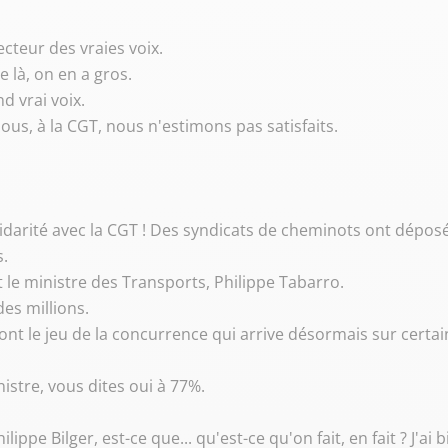
ecteur des vraies voix.
e là, on en a gros.
and vrai voix.
Nous, à la CGT, nous n'estimons pas satisfaits.
Solidarité avec la CGT ! Des syndicats de cheminots ont dépo
s.
t le ministre des Transports, Philippe Tabarro.
es millions.
 font le jeu de la concurrence qui arrive désormais sur cert
nistre, vous dites oui à 77%.
hilippe Bilger, est-ce que... qu'est-ce qu'on fait, en fait ? J'