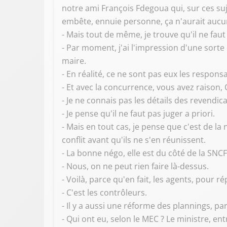
notre ami François Fdegoua qui, sur ces suje
embête, ennuie personne, ça n'aurait aucu
- Mais tout de même, je trouve qu'il ne fau
- Par moment, j'ai l'impression d'une sorte
maire.
- En réalité, ce ne sont pas eux les respons
- Et avec la concurrence, vous avez raison, 
- Je ne connais pas les détails des revendica
- Je pense qu'il ne faut pas juger a priori.
- Mais en tout cas, je pense que c'est de l
conflit avant qu'ils ne s'en réunissent.
- La bonne négo, elle est du côté de la SNC
- Nous, on ne peut rien faire là-dessus.
- Voilà, parce qu'en fait, les agents, pour 
- C'est les contrôleurs.
- Il y a aussi une réforme des plannings, pa
- Qui ont eu, selon le MEC ? Le ministre, e