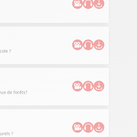
cole ?
eux de forêts?
urels ?