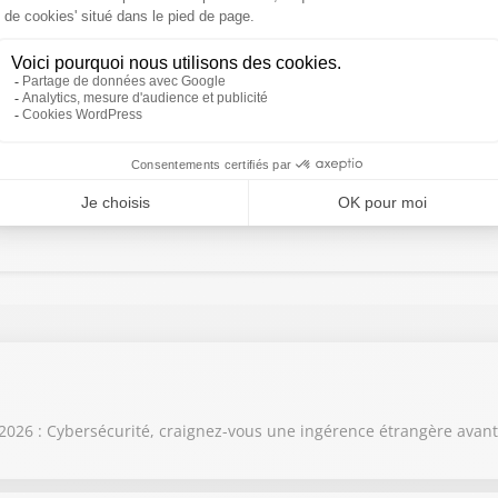
e de faire grève dans les moments les plus festifs.
 qui est très profitable désormais, ce qui est une très bonn
e milliards de dettes.
026 : Cybersécurité, craignez-vous une ingérence étrangère avant 