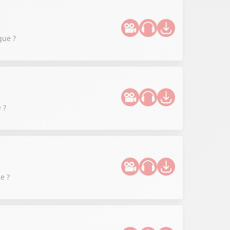
que ?
 ?
e ?