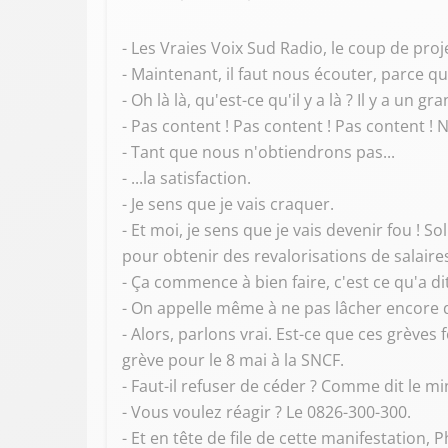
- Les Vraies Voix Sud Radio, le coup de proj
- Maintenant, il faut nous écouter, parce qu
- Oh là là, qu'est-ce qu'il y a là ? Il y a un gr
- Pas content ! Pas content ! Pas content ! 
- Tant que nous n'obtiendrons pas...
- ...la satisfaction.
- Je sens que je vais craquer.
- Et moi, je sens que je vais devenir fou ! 
pour obtenir des revalorisations de salaire
- Ça commence à bien faire, c'est ce qu'a di
- On appelle même à ne pas lâcher encore d
- Alors, parlons vrai. Est-ce que ces grèves
grève pour le 8 mai à la SNCF.
- Faut-il refuser de céder ? Comme dit le mi
- Vous voulez réagir ? Le 0826-300-300.
- Et en tête de file de cette manifestation, P