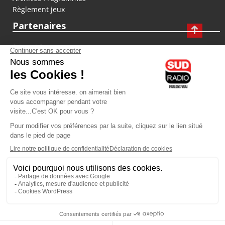
Règlement jeux
Partenaires
fiducial.fr
lyoncapitale.fr
olympique-et-lyonnais.com
L'application Iphone / Android
Téléchargez l'application
Les cookies
Gestion des cookies
Crédit photos : ©Sud Radio / Pierre Olivier
00H00
-
02H00
02H00 - 03H00