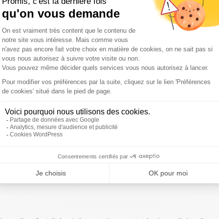
contre les femmes, la détention provisoire doit-elle être automati
août 2026 : Ceuta, faut-il exclure l’Espagne de l’Union Européenne
ement climatique doit-il être la priorité de la France et de l’Europ