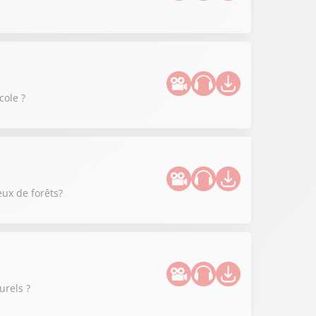
cole ?
eux de forêts?
urels ?