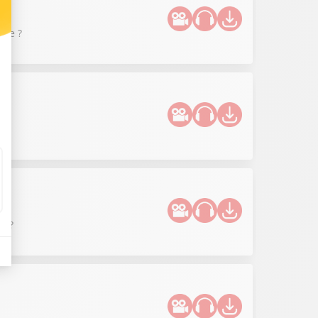
que ?
 ?
e ?