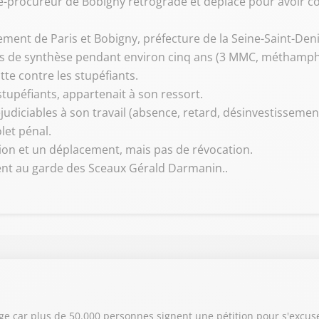
vice-procureur de Bobigny rétrogradé et déplacé pour avoi
ement de Paris et Bobigny, préfecture de la Seine-Saint-Deni
s de synthèse pendant environ cinq ans (3 MMC, méthamph
utte contre les stupéfiants.
tupéfiants, appartenait à son ressort.
iciables à son travail (absence, retard, désinvestissement
let pénal.
on et un déplacement, mais pas de révocation.
tient au garde des Sceaux Gérald Darmanin..
age car plus de 50.000 personnes signent une pétition pour s'excus