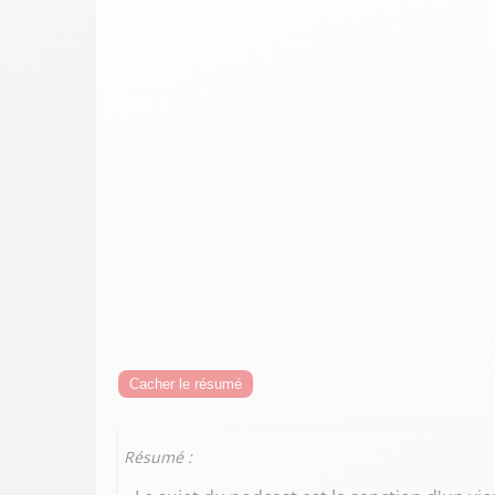
Cacher le résumé
Résumé :