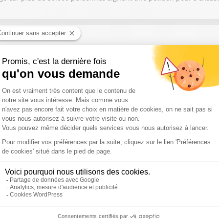
e puisque la vente de climatiseurs et ventilateurs chez Lidl vire au
age car il en a marre de ceux qui tapent sur le foot en permanence 
ge au sujet de la promesse de Gabriel Attal aux Français sur l'aveni