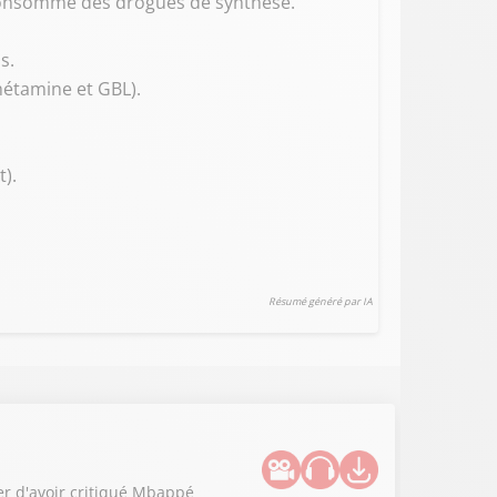
r consommé des drogues de synthèse.
s.
étamine et GBL).
).
Résumé généré par IA
er d'avoir critiqué Mbappé