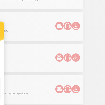
 chaos
!
r de leurs enfants.