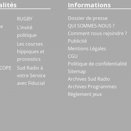
lités
Informations
Dossier de presse
RUGBY
QUI SOMMES-NOUS ?
ue
L'invité
Comment nous rejoindre ?
politique
Publicité
S
Les courses
Mentions Légales
hippiques et
CGU
pronostics
Politique de confidentialité
COPE
Sud Radio à
Sitemap
votre Service
Archives Sud Radio
avec Fiducial
Archives Programmes
Règlement jeux