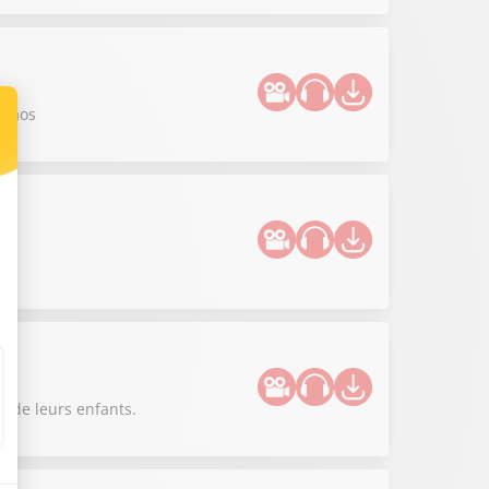
 chaos
!
r de leurs enfants.