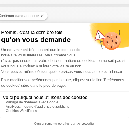
e puisque la vente de climatiseurs et ventilateurs chez Lidl vire au
age car il en a marre de ceux qui tapent sur le foot en permanence 
ge au sujet de la promesse de Gabriel Attal aux Français sur l'aveni