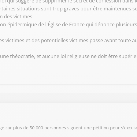
loi qui suggère de supprimer le secret de confession dans l
rtaines situations sont trop graves pour être maintenues sec
on des victimes.
ion épidermique de l'Église de France qui dénonce plusieur
es victimes et des potentielles victimes passe avant toute a
une théocratie, et aucune loi religieuse ne doit être supérie
age car plus de 50.000 personnes signent une pétition pour s'excus