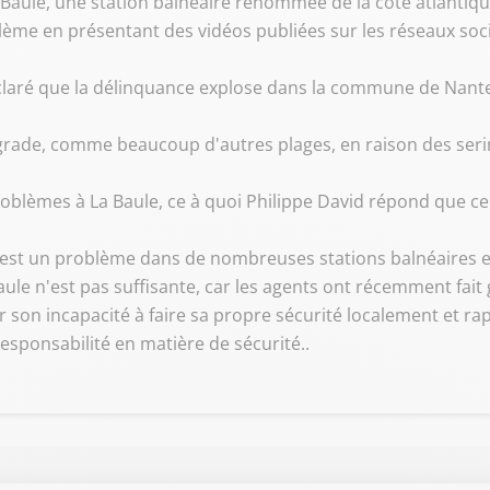
 Baule, une station balnéaire renommée de la côte atlantiqu
lème en présentant des vidéos publiées sur les réseaux so
éclaré que la délinquance explose dans la commune de Nantes
grade, comme beaucoup d'autres plages, en raison des seri
oblèmes à La Baule, ce à quoi Philippe David répond que ce
est un problème dans de nombreuses stations balnéaires et i
ule n'est pas suffisante, car les agents ont récemment fait g
 son incapacité à faire sa propre sécurité localement et rappe
esponsabilité en matière de sécurité..