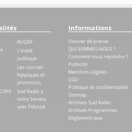
lités
Informations
Dossier de presse
RUGBY
QUI SOMMES-NOUS ?
ue
L'invité
Comment nous rejoindre ?
politique
Publicité
S
Les courses
Mentions Légales
hippiques et
CGU
pronostics
Politique de confidentialité
COPE
Sud Radio à
Sitemap
votre Service
Archives Sud Radio
avec Fiducial
Archives Programmes
Règlement jeux