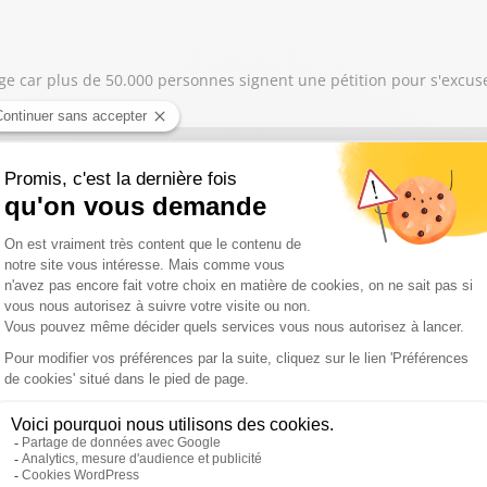
age car plus de 50.000 personnes signent une pétition pour s'excus
e puisque la vente de climatiseurs et ventilateurs chez Lidl vire au
age car il en a marre de ceux qui tapent sur le foot en permanence 