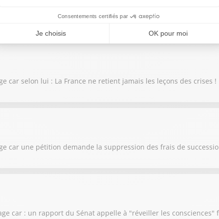
ge au sujet de la promesse de Gabriel Attal aux Français sur l'aveni
e car selon lui : La France ne retient jamais les leçons des crises !
lage car une pétition demande la suppression des frais de successi
lage car : un rapport du Sénat appelle à "réveiller les consciences