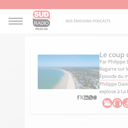
NOS ÉMISSIONS-PODCASTS
Le coup 
Par
Philippe 
Bagarre sur l
Épisode du m
Philippe Davi
explose à La 