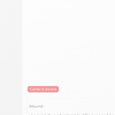
Cacher le résumé
Résumé :