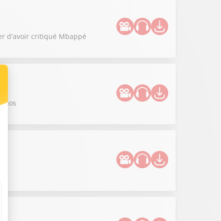
er d'avoir critiqué Mbappé
 chaos
!