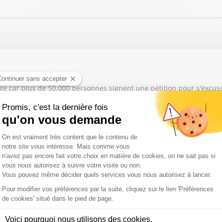
age car plus de 50.000 personnes signent une pétition pour s'excus
e puisque la vente de climatiseurs et ventilateurs chez Lidl vire au
age car il en a marre de ceux qui tapent sur le foot en permanence 