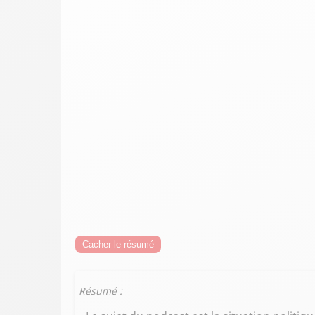
Cacher le résumé
Résumé :