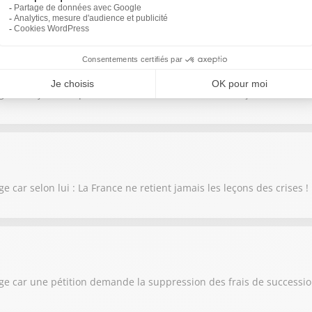
ge au sujet de la promesse de Gabriel Attal aux Français sur l'aveni
e car selon lui : La France ne retient jamais les leçons des crises !
lage car une pétition demande la suppression des frais de successi