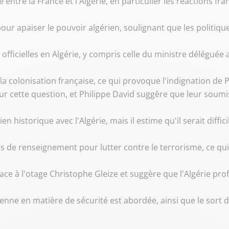
e entre la France et l'Algérie, en particulier les réactions fr
s pour apaiser le pouvoir algérien, soulignant que les politi
fficielles en Algérie, y compris celle du ministre déléguée
la colonisation française, ce qui provoque l'indignation de P
sur cette question, et Philippe David suggère que leur soumis
en historique avec l'Algérie, mais il estime qu'il serait diff
ns de renseignement pour lutter contre le terrorisme, ce qui 
face à l'otage Christophe Gleize et suggère que l'Algérie prof
nne en matière de sécurité est abordée, ainsi que le sort du