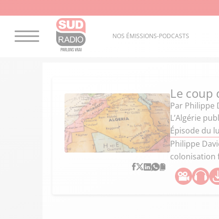
NOS ÉMISSIONS-PODCASTS
Le coup 
Par
Philippe 
L’Algérie publ
Épisode du l
Philippe David
colonisation 