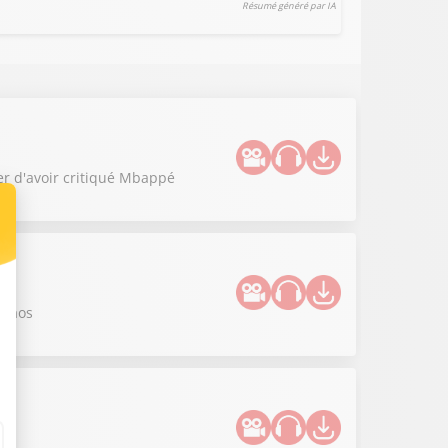
Résumé généré par IA
er d'avoir critiqué Mbappé
 chaos
!