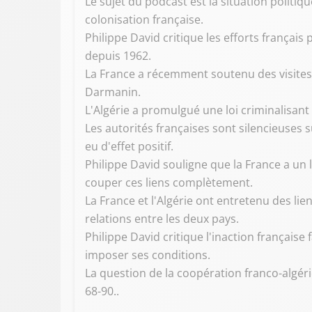
Le sujet du podcast est la situation politiqu
colonisation française.
Philippe David critique les efforts françai
depuis 1962.
La France a récemment soutenu des visites o
Darmanin.
L'Algérie a promulgué une loi criminalisant 
Les autorités françaises sont silencieuses 
eu d'effet positif.
Philippe David souligne que la France a un li
couper ces liens complètement.
La France et l'Algérie ont entretenu des lie
relations entre les deux pays.
Philippe David critique l'inaction française 
imposer ses conditions.
La question de la coopération franco-algérie
68-90..