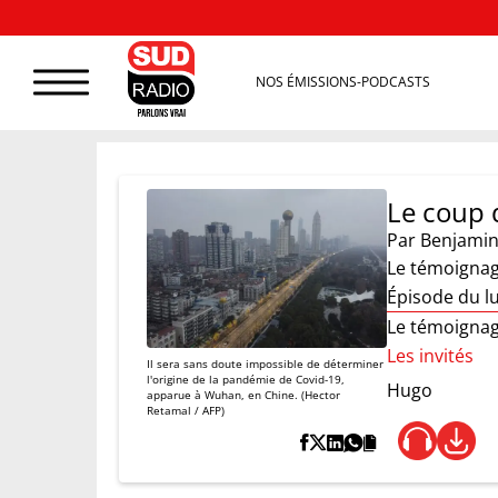
NOS ÉMISSIONS-PODCASTS
Le coup d
Par
Benjamin
Le témoignag
Épisode du l
Le témoignag
Les invités
Il sera sans doute impossible de déterminer
l'origine de la pandémie de Covid-19,
Hugo
apparue à Wuhan, en Chine. (Hector
Retamal / AFP)