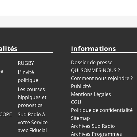
lités
Informations
Dossier de presse
RUGBY
QUI SOMMES-NOUS ?
ue
L'invité
Comment nous rejoindre ?
politique
Publicité
S
Les courses
Mentions Légales
hippiques et
CGU
pronostics
Politique de confidentialité
COPE
Sud Radio à
Sitemap
votre Service
Archives Sud Radio
avec Fiducial
Archives Programmes