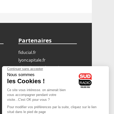
Partenaires
fiducial.fr
lyoncapitale.fr
olympique-et-lyonnais.com
L'application Iphone
/ Android
Téléchargez l'application