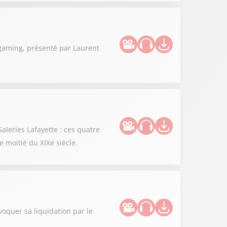
 gaming, présenté par Laurent
aleries Lafayette : ces quatre
 moitié du XIXe siècle.
oquer sa liquidation par le