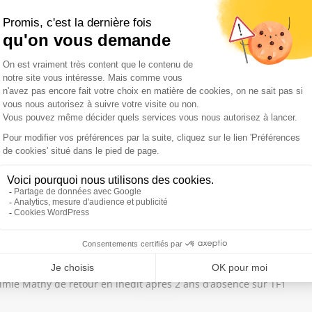
nard de La Villardière
ard de la Villardière à l'occasion de sa nouvelle enquête sur le bu
ain Nigita, Pierre-Nicolas Cléré
 2025 et celles à voir absolument en 2026 ? Puis quels sont les no
du Mondial de football 2026 ?
mie Mathy
Mimie Mathy de retour en inédit après 2 ans d’absence sur TF1