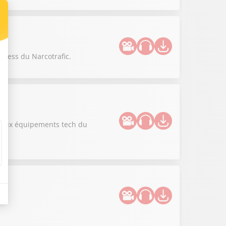
siness du Narcotrafic.
uveaux équipements tech du