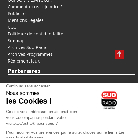
Comment nous rejoindre ?
Publicité
Mentions Légales
CGU
Politique de confidentialité
Sitemap
Archives Sud Radio
Archives Programmes
Règlement jeux
Partenaires
fiducial.fr
lyoncapitale.fr
olympique-et-lyonnais.com
L'application Iphone / Android
Téléchargez l'application