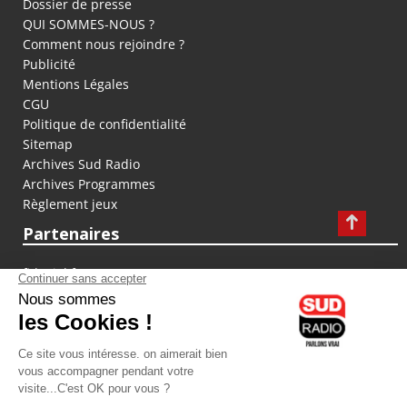
Dossier de presse
QUI SOMMES-NOUS ?
Comment nous rejoindre ?
Publicité
Mentions Légales
CGU
Politique de confidentialité
Sitemap
Archives Sud Radio
Archives Programmes
Règlement jeux
Partenaires
fiducial.fr
lyoncapitale.fr
olympique-et-lyonnais.com
L'application Iphone / Android
Téléchargez l'application