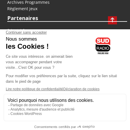
Archives Programmes
Règlement jeux
Partenaires
fiducial.fr
lyoncapitale.fr
olympique-et-lyonnais.com
L'application Iphone / Android
Téléchargez l'application
Les cookies
Gestion des cookies
Crédit photos : ©Sud Radio / Pierre Olivier