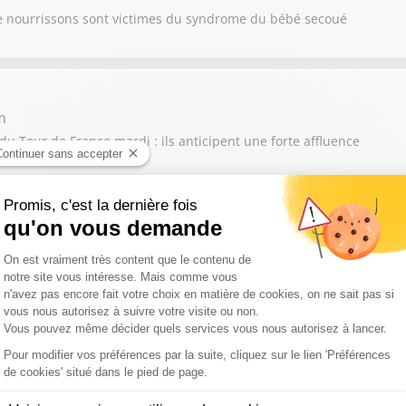
e nourrissons sont victimes du syndrome du bébé secoué
m
du Tour de France mardi : ils anticipent une forte affluence
tie de l'Aude, Damien Honoré alerte sur les conséquences de la di