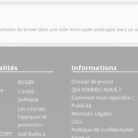
s épreuves du brevet dans une salle municipale aménagée dans un 
lités
Informations
Dossier de presse
RUGBY
QUI SOMMES-NOUS ?
ue
L'invité
Comment nous rejoindre ?
politique
Publicité
S
Les courses
Mentions Légales
hippiques et
CGU
pronostics
Politique de confidentialité
COPE
Sud Radio à
Sitemap