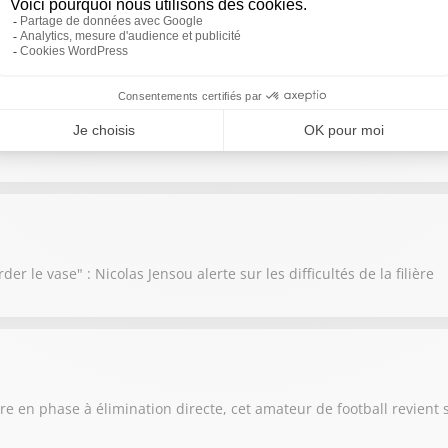
a décidé de mettre en vente la chapelle du Temple
f du Chignon Social Club, des ateliers destinés aux papas
der le vase" : Nicolas Jensou alerte sur les difficultés de la filière
e en phase à élimination directe, cet amateur de football revient 