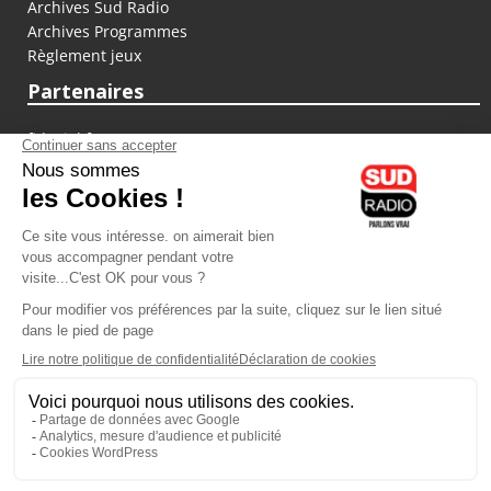
Archives Sud Radio
Archives Programmes
Règlement jeux
Partenaires
fiducial.fr
lyoncapitale.fr
olympique-et-lyonnais.com
L'application Iphone / Android
Téléchargez l'application
Les cookies
Gestion des cookies
Crédit photos : ©Sud Radio / Pierre Olivier