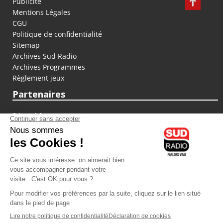
Publicité
Mentions Légales
CGU
Politique de confidentialité
Sitemap
Archives Sud Radio
Archives Programmes
Règlement jeux
Partenaires
fiducial.fr
lyoncapitale.fr
olympique-et-lyonnais.com
L'application Iphone / Android
Téléchargez l'application
Les cookies