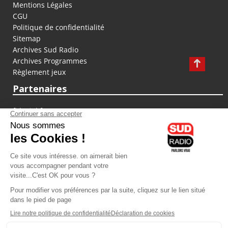
Mentions Légales
CGU
Politique de confidentialité
Sitemap
Archives Sud Radio
Archives Programmes
Règlement jeux
Partenaires
fiducial.fr
lyoncapitale.fr
olympique-et-lyonnais.com
L'application Iphone / Android
Téléchargez l'application
Les cookies