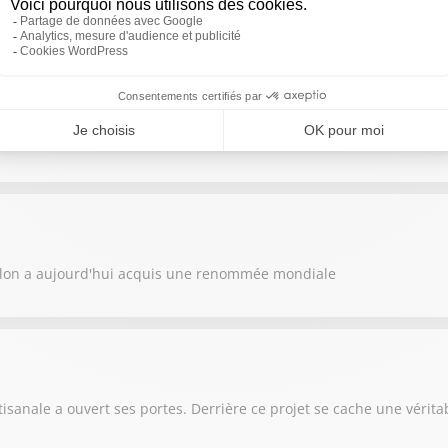
ruches et faire face à des récoltes de miel en baisse : le métier d'ap
igieux concours "Un des Meilleurs Ouvriers de France", Alexis Mu
llon a aujourd'hui acquis une renommée mondiale
anale a ouvert ses portes. Derrière ce projet se cache une véritab