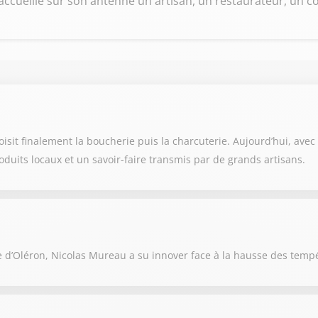
ccueille sur son antenne un artisan, un restaurateur, un co
it finalement la boucherie puis la charcuterie. Aujourd’hui, avec so
oduits locaux et un savoir-faire transmis par de grands artisans.
e d’Oléron, Nicolas Mureau a su innover face à la hausse des temp