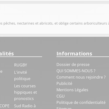
s pêches, nectarines et abricots, et oblige certains arboriculteurs 
lités
Informations
Dossier de presse
RUGBY
QUI SOMMES-NOUS ?
ue
L'invité
Comment nous rejoindre ?
politique
Publicité
S
Les courses
Mentions Légales
hippiques et
CGU
pronostics
Politique de confidentialité
COPE
Sud Radio à
Sitemap