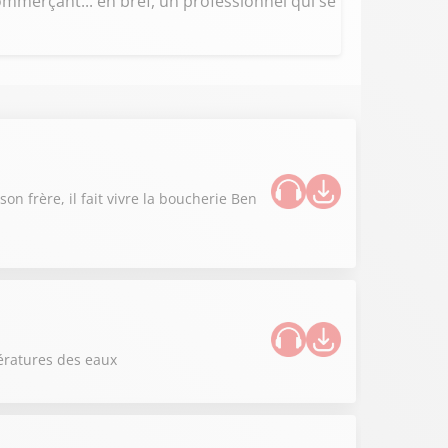
mmerçant... en bref, un professionnel qui se
n frère, il fait vivre la boucherie Ben
ératures des eaux