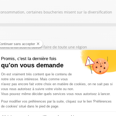
consommation, certaines boucheries misent sur la diversification
nte à lui seul le savoir-faire de toute une région
s, les éleveurs et agriculteurs s'adaptent en modifiant leurs prati