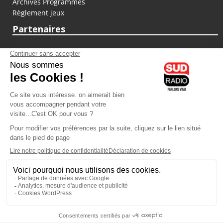
Archives Programmes
Règlement jeux
Partenaires
fiducial.fr
lyoncapitale.fr
olympique-et-lyonnais.com
L'application Iphone / Android
Téléchargez l'application
Les cookies
Gestion des cookies
Crédit photos : ©Sud Radio / Pierre Olivier
10H00
-
13H00