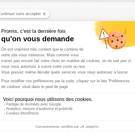
ment européen du 16 février au 30 juin… 2015. Quel heureux hasard 
e bol des juges qui se croient au dessus des lois.
a récupération politique autour de la panthéonisation de Marc Bl