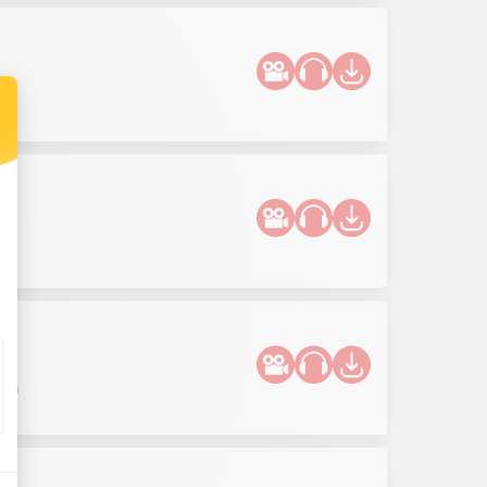
!
och