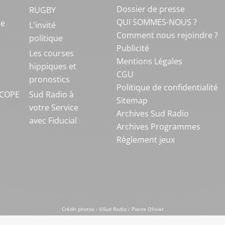
Dossier de presse
RUGBY
QUI SOMMES-NOUS ?
ue
L'invité
Comment nous rejoindre ?
politique
Publicité
S
Les courses
Mentions Légales
hippiques et
CGU
pronostics
Politique de confidentialité
COPE
Sud Radio à
Sitemap
votre Service
Archives Sud Radio
avec Fiducial
Archives Programmes
Règlement jeux
Crédit photos : ©Sud Radio / Pierre Olivier