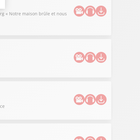
rg « Notre maison brûle et nous
nce