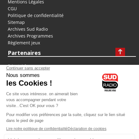
Mentions Légales
CGU
Politique de confidentialité
Sitemap
Archives Sud Radio
Archives Programmes
Règlement jeux
Partenaires
fiducial.fr
lyoncapitale.fr
olympique-et-lyonnais.com
L'application Iphone / Android
Téléchargez l'application
Les cookies
Gestion des cookies