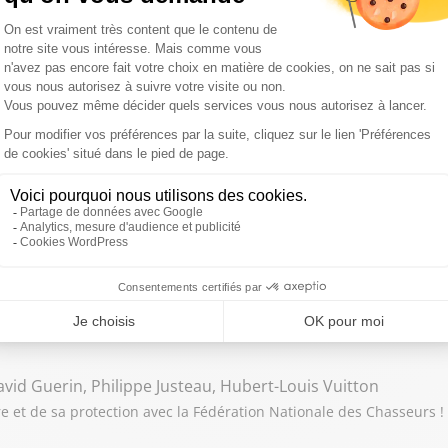
grand parc aux oiseaux d'Europe dans la région des 1 000 étangs da
Raphaëlle Mazeaud , Pierre Bataille, Julien Marec, David Mi
ez les Pyrénées Cerdagne et Catalanes, deux terroirs de montagne
n Parent, Audrey Andonegui-Ferrer, Alessandra de Pertat
, une alchimie idéale entre mer et montagne, terroir, nature et ga
vid Guerin, Philippe Justeau, Hubert-Louis Vuitton
re et de sa protection avec la Fédération Nationale des Chasseurs !