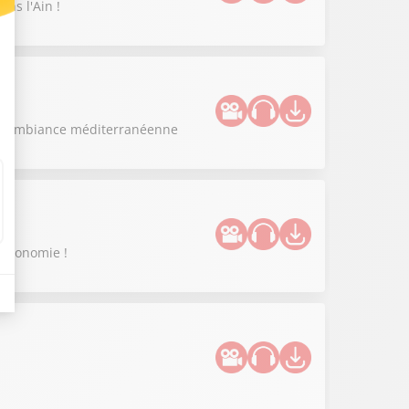
ns l'Ain !
as
 à l'ambiance méditerranéenne
stronomie !