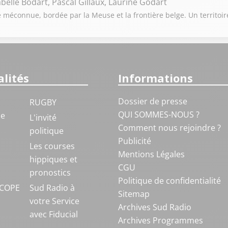
belle Bodart, Pascal Gillaux, Laurine Godart
 méconnue, bordée par la Meuse et la frontière belge. Un territoir
lités
Informations
Dossier de presse
RUGBY
QUI SOMMES-NOUS ?
ue
L'invité
Comment nous rejoindre ?
politique
Publicité
S
Les courses
Mentions Légales
hippiques et
CGU
pronostics
Politique de confidentialité
COPE
Sud Radio à
Sitemap
votre Service
Archives Sud Radio
avec Fiducial
Archives Programmes