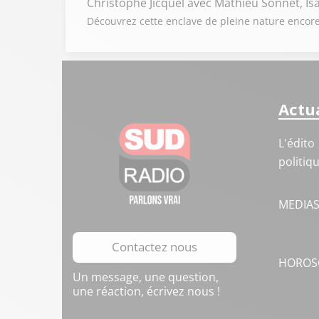
Christophe Jicquel
avec Mathieu Sonnet, Isa
Découvrez cette enclave de pleine nature encore
Actua
L'édito
politiq
MEDIA
Contactez nous
HOROS
Un message, une question,
une réaction, écrivez nous !