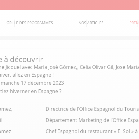
GRILLE DES PROGRAMMES
NOS ARTICLES
PREN
e à découvrir
e Jicquel
avec María José Gómez,, Celia Olivar Gil, Jose M
hiver, allez en Espagne !
dimanche 17 décembre 2023
rtiez hiverner en Espagne ?
ómez,
Directrice de l’Office Espagnol du Tour
il
Département Marketing de l’Office Esp
Gómez
Chef Espagnol du restaurant « El Sol » à