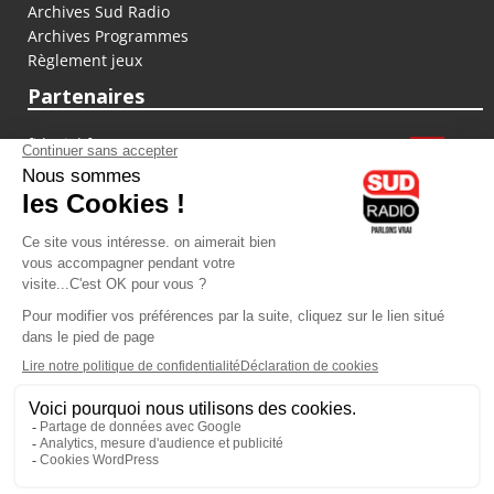
Archives Sud Radio
Archives Programmes
Règlement jeux
Partenaires
fiducial.fr
lyoncapitale.fr
olympique-et-lyonnais.com
L'application Iphone / Android
Téléchargez l'application
Les cookies
Gestion des cookies
Crédit photos : ©Sud Radio / Pierre Olivier