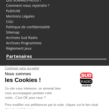
QUI SOMMES-NOUS ?
Comment nous rejoindre ?
Publicité
Mentions Légales
CGU
Politique de confidentialité
Sitemap
Archives Sud Radio
Archives Programmes
Règlement jeux
Partenaires
fiducial.fr
lyoncapitale.fr
olympique-et-lyonnais.com
L'application Iphone / Android
Téléchargez l'application